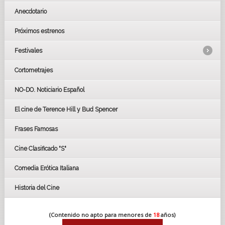
Anecdotario
Próximos estrenos
Festivales
Cortometrajes
LOS OSCARS
GOYAS
NO-DO. Noticiario Español
CÉSAR
El cine de Terence Hill y Bud Spencer
BAFTA
FESTIVAL DE HUELVA 2019
Frases Famosas
FESTIVAL DE CINE DE SEVILLA 2019
Cine Clasificado "S"
Comedia Erótica Italiana
Historia del Cine
(Contenido no apto para menores de
18
años)