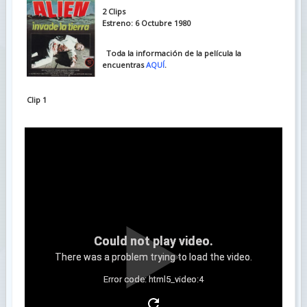
2 Clips
Estreno: 6 Octubre 1980
Toda la información de la película la
encuentras
AQUÍ
.
Clip 1
Could not play video.
There was a problem trying to load the video.
Error code: html5_video:4
Clip 2