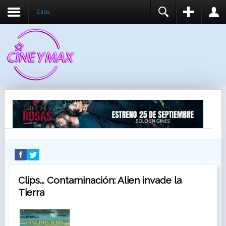
Clips
REGISTER
LOGIN
You need to enable user registration from User
USUARIO
Manager/Options in the backend of Joomla before
this module will activate.
CONTRASEÑA
RECUÉRDEME
IDENTIFICARSE
¿Recordar usuario?
¿Recordar contraseña?
Clips... Contaminación: Alien invade la
Tierra