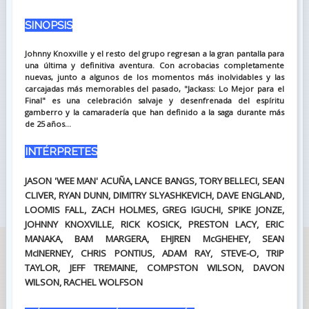
SINOPSIS
Johnny Knoxville y el resto del grupo regresan a la gran pantalla para
una última y definitiva aventura. Con acrobacias completamente
nuevas, junto a algunos de los momentos más inolvidables y las
carcajadas más memorables del pasado, "Jackass: Lo Mejor para el
Final" es una celebración salvaje y desenfrenada del espíritu
gamberro y la camaradería que han definido a la saga durante más
de 25 años...
INTÉRPRETES
JASON 'WEE MAN' ACUÑA, LANCE BANGS, TORY BELLECI, SEAN
CLIVER, RYAN DUNN, DIMITRY SLYASHKEVICH, DAVE ENGLAND,
LOOMIS FALL, ZACH HOLMES, GREG IGUCHI, SPIKE JONZE,
JOHNNY KNOXVILLE, RICK KOSICK, PRESTON LACY, ERIC
MANAKA, BAM MARGERA, EHJREN McGHEHEY, SEAN
McINERNEY, CHRIS PONTIUS, ADAM RAY, STEVE-O, TRIP
TAYLOR, JEFF TREMAINE, COMPSTON WILSON, DAVON
WILSON, RACHEL WOLFSON