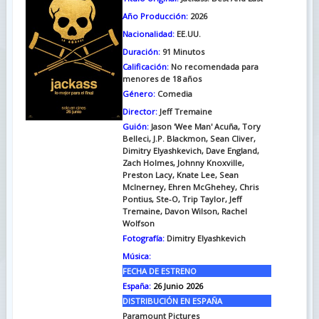
Año Producción:
2026
Nacionalidad:
EE.UU.
Duración:
91
Minutos
Calificación:
No recomendada para
menores de 18 años
Género:
Comedia
Director:
Jeff Tremaine
Guión:
Jason 'Wee Man' Acuña, Tory
Belleci, J.P. Blackmon, Sean Cliver,
Dimitry Elyashkevich, Dave England,
Zach Holmes, Johnny Knoxville,
Preston Lacy, Knate Lee, Sean
McInerney, Ehren McGhehey, Chris
Pontius, Ste-O, Trip Taylor, Jeff
Tremaine, Davon Wilson, Rachel
Wolfson
Fotografía:
Dimitry Elyashkevich
Música:
FECHA DE ESTRENO
España:
26 Junio 2026
DISTRIBUCIÓN EN ESPAÑA
Paramount Pictures