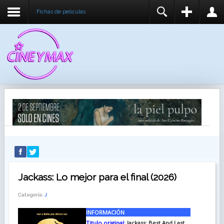
Fichas de peliculas
REGISTER
LOGIN
You need to enable user registration from User
USUARIO
Manager/Options in the backend of Joomla before
this module will activate.
CONTRASEÑA
RECUÉRDEME
IDENTIFICARSE
¿Recordar usuario?
¿Recordar contraseña?
Jackass: Lo mejor para el final (2026)
Categoría:
J
INFORMACIÓN
Titulo original:
Jackass: Best And Last