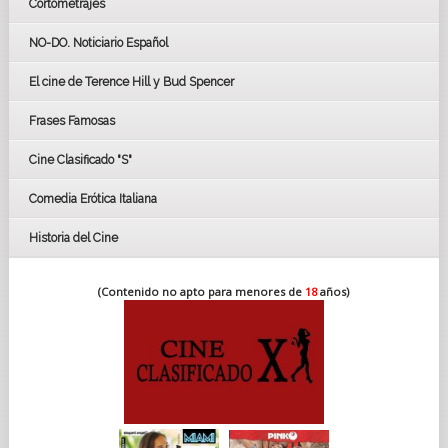
Cortometrajes
LOS OSCARS
GOYAS
NO-DO. Noticiario Español
CÉSAR
El cine de Terence Hill y Bud Spencer
BAFTA
FESTIVAL DE HUELVA 2019
Frases Famosas
FESTIVAL DE CINE DE SEVILLA 2019
Cine Clasificado "S"
Comedia Erótica Italiana
Historia del Cine
(Contenido no apto para menores de
18
años)