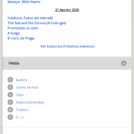
Katseye: Wild Hearts
21 Agosto 2026
Insidious. Fuera del más allá
The fast and the furious (A todo gas)
Prometido el cielo
A fuego
El coro de Praga
Ver todos los Próximos estrenos
Media
Audios
Como se hizo
Clips
Vídeo Entrevistas
Trailers
B.s.o.