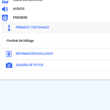
AUDIOS
PREMIERE
PREMIOS Y FESTIVALES
- Festival de Málaga
INFORMACIÓN EXCLUSIVA
GALERÍA DE FOTOS
NOTAS DE LA DIRECTORA...
EL CUERPO para mí es una obsesión porque es el lugar donde puedo exp
infinito, mutante, vivo… y está en nuestras manos. Lo que me impuls
está gestando es precisamente porque todo lo que pasa en nuestro c
Pensemos en la palabra ‘embarazo’. Lo primero que se nos viene a l
‘mamá’. Es muy difícil disociar el embarazo de la palabra ‘maternidad’
identifican como mujeres? Yo como persona cis siento que las mujer
o de las publicidades de ropa prenatal muchas veces no se parecen a m
Esa visión binaria que controla y sistematiza, pone etiquetas, form