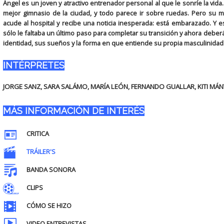
Ángel es un joven y atractivo entrenador personal al que le sonríe la vida
mejor gimnasio de la ciudad, y todo parece ir sobre ruedas. Pero su
acude al hospital y recibe una noticia inesperada: está embarazado. Y 
sólo le faltaba un último paso para completar su transición y ahora debe
identidad, sus sueños y la forma en que entiende su propia masculinidad.
INTÉRPRETES
JORGE SANZ, SARA SALÁMO, MARÍA LEÓN, FERNANDO GUALLAR, KITI MÁ
MÁS INFORMACIÓN DE INTERÉS
CRITICA
TRÁILER'S
BANDA SONORA
CLIPS
CÓMO SE HIZO
VIDEO ENTREVISTAS