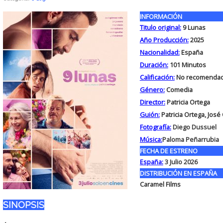
INFORMACIÓN
Titulo original:
9 Lunas
Año Producción:
2025
Nacionalidad:
España
Duración:
101
Minutos
Calificación:
No recomendad
Género:
Comedia
Director:
Patricia Ortega
Guión:
Patricia Ortega, José
Fotografía:
Diego Dussuel
Música:
Paloma Peñarrubia
FECHA DE ESTRENO
España:
3 Julio 2026
DISTRIBUCIÓN EN ESPAÑA
Caramel Films
SINOPSIS