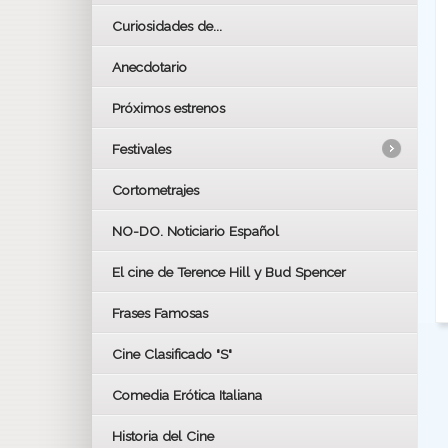
Curiosidades de...
Anecdotario
Próximos estrenos
Festivales
Cortometrajes
LOS OSCARS
GOYAS
NO-DO. Noticiario Español
CÉSAR
El cine de Terence Hill y Bud Spencer
BAFTA
FESTIVAL DE HUELVA 2019
Frases Famosas
FESTIVAL DE CINE DE SEVILLA 2019
Cine Clasificado "S"
Comedia Erótica Italiana
Historia del Cine