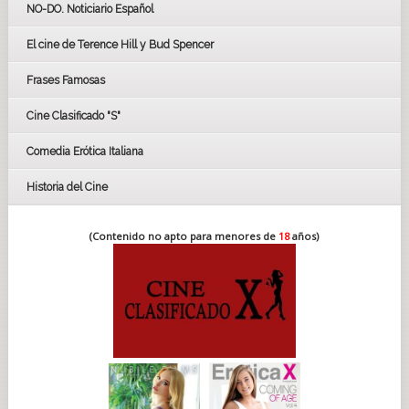
GOYAS
NO-DO. Noticiario Español
CÉSAR
El cine de Terence Hill y Bud Spencer
BAFTA
FESTIVAL DE HUELVA 2019
Frases Famosas
FESTIVAL DE CINE DE SEVILLA 2019
Cine Clasificado "S"
Comedia Erótica Italiana
Historia del Cine
(Contenido no apto para menores de
18
años)