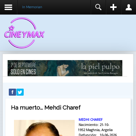
In Memorian
REGISTER
LOGIN
You need to enable user registration from User
USUARIO
Manager/Options in the backend of Joomla before
this module will activate.
CONTRASEÑA
RECUÉRDEME
IDENTIFICARSE
¿Recordar usuario?
¿Recordar contraseña?
Ha muerto... Mehdi Charef
MEDHI CHAREF
Nacimiento: 21-10-
1952 Maghnia, Argelia
Defunción: 10-06-2026