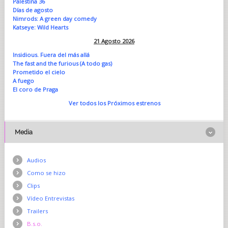
Palestina 36
Días de agosto
Nimrods: A green day comedy
Katseye: Wild Hearts
21 Agosto 2026
Insidious. Fuera del más allá
The fast and the furious (A todo gas)
Prometido el cielo
A fuego
El coro de Praga
Ver todos los Próximos estrenos
Media
Audios
Como se hizo
Clips
Vídeo Entrevistas
Trailers
B.s.o.