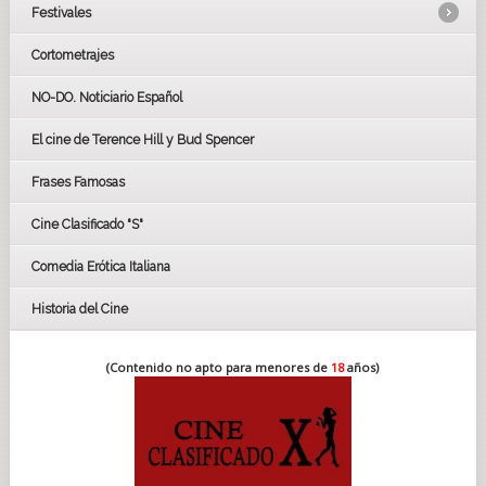
Festivales
Cortometrajes
LOS OSCARS
GOYAS
NO-DO. Noticiario Español
CÉSAR
El cine de Terence Hill y Bud Spencer
BAFTA
FESTIVAL DE HUELVA 2019
Frases Famosas
FESTIVAL DE CINE DE SEVILLA 2019
Cine Clasificado "S"
Comedia Erótica Italiana
Historia del Cine
(Contenido no apto para menores de
18
años)