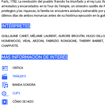
París, 1792. La revolución del pueblo francés ha triunfado y el rey Luis X
arrestados y encarcelados en la Tour du Temple, un siniestro castillo de Pa
privilegios y las riquezas, la familia se encuentra aislada y vulnerable po
últimos días de ambos monarcas antes de su histórica ejecución en la guill
INTÉRPRETES
GUILLAUME CANET, MÉLANIE LAURENT, AURORE BROUTIN, HUGO DIL
HOMEWOOD, VIDAL ARZONI, FABRIZIO RONGIONE, THIERRY BARBET,
CHAPPATTE
MÁS INFORMACIÓN DE INTERÉS
CRITICA
TRÁILER'S
BANDA SONORA
CLIPS
CÓMO SE HIZO