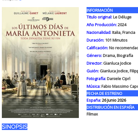
INFORMACIÓN
Titulo original:
Le Déluge
Año Producción:
2024
Nacionalidad:
Italia, Francia
Duración:
101
Minutos
Calificación:
No recomendad
Género:
Drama, Biografía
Director:
Gianluca Jodice
Guión:
Gianluca Jodice, Fili
Fotografía:
Daniele Ciprì
Música:
Fabio Massimo Cap
FECHA DE ESTRENO
España:
26 Junio 2026
DISTRIBUCIÓN EN ESPAÑA
Filmax
SINOPSIS