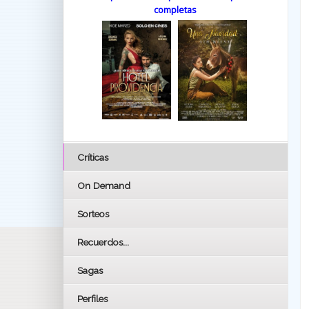
completas
Críticas
On Demand
Sorteos
Recuerdos...
Sagas
Perfiles