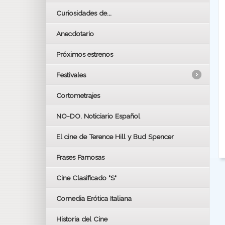
Curiosidades de...
Anecdotario
Próximos estrenos
Festivales
Cortometrajes
LOS OSCARS
GOYAS
NO-DO. Noticiario Español
CÉSAR
El cine de Terence Hill y Bud Spencer
BAFTA
FESTIVAL DE HUELVA 2019
Frases Famosas
FESTIVAL DE CINE DE SEVILLA 2019
Cine Clasificado "S"
Comedia Erótica Italiana
Historia del Cine