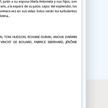
VI, junto a su esposa María Antonieta y sus hijos, son
rís, a la espera de su juicio. Lejos del esplendor, los
r primera vez en sus vidas. Estos serán los turbulentos
otina...
LON, TOM HUDSON, ROXANE DURAN, ANOUK DARWIN
 VINCNT DE BOUARD, FABRICE EBERHARD, JÉRÔME