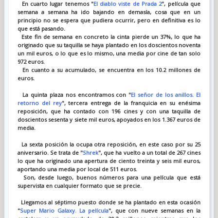
En cuarto lugar tenemos "
El diablo viste de Prada 2
", película que
semana a semana ha ido bajando en demasía, cosa que en un
principio no se espera que pudiera ocurrir, pero en definitiva es lo
que está pasando.
Este fin de semana en concreto la cinta pierde un 37%, lo que ha
originado que su taquilla se haya plantado en los doscientos noventa
un mil euros, o lo que es lo mismo, una media por cine de tan solo
972 euros.
En cuanto a su acumulado, se encuentra en los 10.2 millones de
euros.
La quinta plaza nos encontramos con "
El señor de los anillos. El
retorno del rey
", tercera entrega de la franquicia en su enésima
reposición, que ha contado con 196 cines y con una taquilla de
doscientos sesenta y siete mil euros, apoyados en los 1.367 euros de
media.
La sexta posición la ocupa otra reposición, en este caso por su 25
aniversario. Se trata de "
Shrek
", que ha vuelto a un total de 267 cines
lo que ha originado una apertura de ciento treinta y seis mil euros,
aportando una media por local de 511 euros.
Son, desde luego, buenos números para una película que está
supervista en cualquier formato que se precie.
Llegamos al séptimo puesto donde se ha plantado en esta ocasión
"
Super Mario Galaxy. La película
", que con nueve semanas en la