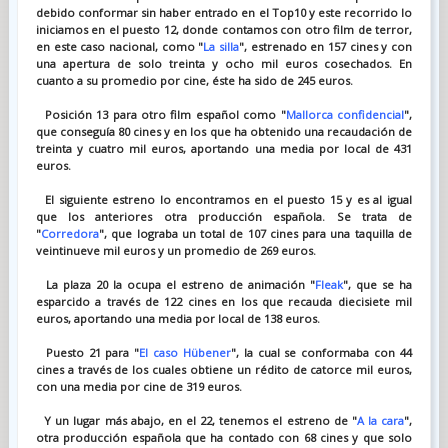
debido conformar sin haber entrado en el Top10 y este recorrido lo
iniciamos en el puesto 12, donde contamos con otro film de terror,
en este caso nacional, como "
La silla
", estrenado en 157 cines y con
una apertura de solo treinta y ocho mil euros cosechados. En
cuanto a su promedio por cine, éste ha sido de 245 euros.
Posición 13 para otro film español como "
Mallorca confidencial
",
que conseguía 80 cines y en los que ha obtenido una recaudación de
treinta y cuatro mil euros, aportando una media por local de 431
euros.
El siguiente estreno lo encontramos en el puesto 15 y es al igual
que los anteriores otra producción española. Se trata de
"
Corredora
", que lograba un total de 107 cines para una taquilla de
veintinueve mil euros y un promedio de 269 euros.
La plaza 20 la ocupa el estreno de animación "
Fleak
", que se ha
esparcido a través de 122 cines en los que recauda diecisiete mil
euros, aportando una media por local de 138 euros.
Puesto 21 para "
El caso Hübener
", la cual se conformaba con 44
cines a través de los cuales obtiene un rédito de catorce mil euros,
con una media por cine de 319 euros.
Y un lugar más abajo, en el 22, tenemos el estreno de "
A la cara
",
otra producción española que ha contado con 68 cines y que solo