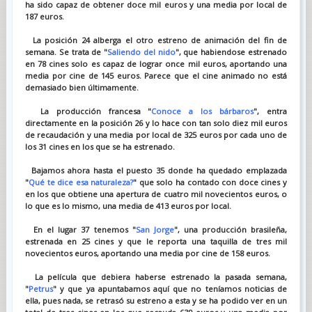
ha sido capaz de obtener doce mil euros y una media por local de
187 euros.
La posición 24 alberga el otro estreno de animación del fin de
semana. Se trata de "
Saliendo del nido
", que habiendose estrenado
en 78 cines solo es capaz de lograr once mil euros, aportando una
media por cine de 145 euros. Parece que el cine animado no está
demasiado bien últimamente.
La producción francesa "
Conoce a los bárbaros
", entra
directamente en la posición 26 y lo hace con tan solo diez mil euros
de recaudación y una media por local de 325 euros por cada uno de
los 31 cines en los que se ha estrenado.
Bajamos ahora hasta el puesto 35 donde ha quedado emplazada
"
Qué te dice esa naturaleza?
" que solo ha contado con doce cines y
en los que obtiene una apertura de cuatro mil novecientos euros, o
lo que es lo mismo, una media de 413 euros por local.
En el lugar 37 tenemos "
San Jorge
", una producción brasileña,
estrenada en 25 cines y que le reporta una taquilla de tres mil
novecientos euros, aportando una media por cine de 158 euros.
La película que debiera haberse estrenado la pasada semana,
"
Petrus
" y que ya apuntabamos aquí que no teníamos noticias de
ella, pues nada, se retrasó su estreno a esta y se ha podido ver en un