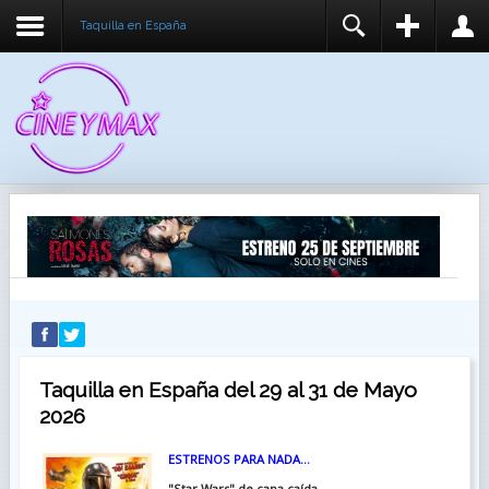
Taquilla en España
REGISTER
LOGIN
You need to enable user registration from User
USUARIO
Manager/Options in the backend of Joomla before
this module will activate.
CONTRASEÑA
RECUÉRDEME
IDENTIFICARSE
¿Recordar usuario?
¿Recordar contraseña?
Taquilla en España del 29 al 31 de Mayo
2026
ESTRENOS PARA NADA…
"Star Wars" de capa caída...