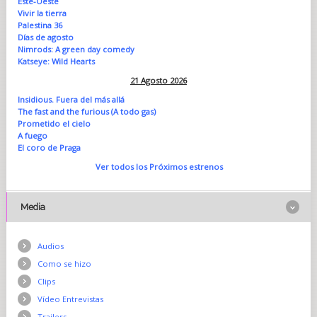
Este-Oeste
Vivir la tierra
Palestina 36
Días de agosto
Nimrods: A green day comedy
Katseye: Wild Hearts
21 Agosto 2026
Insidious. Fuera del más allá
The fast and the furious (A todo gas)
Prometido el cielo
A fuego
El coro de Praga
Ver todos los Próximos estrenos
Media
Audios
Como se hizo
Clips
Vídeo Entrevistas
Trailers