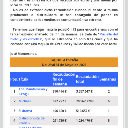
total de tres cines en los que recauda 639 euros y una media por
local de 319 euros.
No es de extrañar dicha recaudación cuando ni desde la misma
productora o distribuidora se han encargado de poner en
conocimiento de los medios de comunicación su estreno.
Tenemos que llegar hasta la posición 72 para encontrarnos con el
tercer estreno animado del fin de semana. Se trata de "
Más allá del
hielo y las estrellas
", que se estrenaba en solo tres cines y que ha
contado con una taquilla de 479 euros y 160 de media por cada local.
José Montesinos.
TAQUILLA ESPAÑA
Del 29 al 31 de Mayo de 2026
Recaudación
Recaudación
Pos.
Título
fin de
Semanas
total
semana
The Mandalorian y
1
810.414
€
3.357.647 €
2
Grogu
2
Michael
672.222 €
20.962.720
€
6
3
El drama
496.620 €
519.657 €
1
El diablo viste de
4
291.730 €
1.284.470
€
5
Prada 2
El señor de los