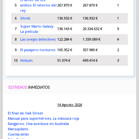
5
anillos: El retorno del
267.870 €
267.870 €
1
rey
6
Shrek
136.932 €
136.932 €
1
Super Mario Galaxy.
7
136.143 €
20.324.632 €
9
La película
8
Las ovejas detectives
122.284 €
1.339.089 €
4
9
El pasajero nocturno
105.352 €
357.980 €
2
10
Hokum
51.074 €
499.414 €
3
ESTRENOS
INMEDIATOS
14 Agosto 2026
El final de Oak Street
Manual para superhéroes. La máscara roja
Kangaroo. Una aventura en Australia
Marsupilami
Cuenta atrás