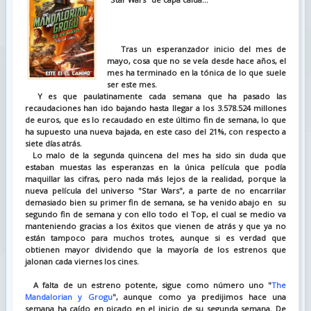
Tras un esperanzador inicio del mes de
mayo, cosa que no se veía desde hace años, el
mes ha terminado en la tónica de lo que suele
ser este mes.
Y es que paulatinamente cada semana que ha pasado las
recaudaciones han ido bajando hasta llegar a los 3.578.524 millones
de euros, que es lo recaudado en este último fin de semana, lo que
ha supuesto una nueva bajada, en este caso del 21%, con respecto a
siete días atrás.
Lo malo de la segunda quincena del mes ha sido sin duda que
estaban muestas las esperanzas en la única película que podía
maquillar las cifras, pero nada más lejos de la realidad, porque la
nueva película del universo "Star Wars", a parte de no encarrilar
demasiado bien su primer fin de semana, se ha venido abajo en su
segundo fin de semana y con ello todo el Top, el cual se medio va
manteniendo gracias a los éxitos que vienen de atrás y que ya no
están tampoco para muchos trotes, aunque si es verdad que
obtienen mayor dividendo que la mayoría de los estrenos que
jalonan cada viernes los cines.
A falta de un estreno potente, sigue como número uno
"
The
Mandalorian y Grogu
", aunque como ya predijimos hace una
semana ha caído en picado en el inicio de su segunda semana. De