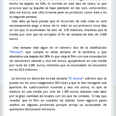
hecho ha bajado un 52%, lo normal en este tipo de casos, lo que
provoca que su taquilla se haya plantado en tan solo ochocientos
diez mil euros, una cifra irrisoria para un producto como éste y en
su segunda semana.
Este dato ya hace pensar que el recorrido de esta cinta no será
excesivamente largo a tenor de lo visto en sus primeros once días
en los que el acumulado ha sido de 3.35 millones, mientras que la
media por cine que ha arrojado el fin de semana ha sido de 2.456
euros.
Una semana más sigue en el número dos de la clasificación
"
Michael
", que cumple su sexta semana en la cartelera, y que
abandera una bajada del 30% lo que deja al film con una recaudación
de seiscientos setenta y dos mil euros, apoyándose en una media
por local de 2.081 euros, mientras que su acumulado se encuentra
en los 20.9 millones.
La tercera en discordia es esta semana "
El drama
", estreno que se
puede ver en unos exagerados 353 cines y que le han otorgado una
apertura de cuatrocientos noventa y seis mil euros, lo que se
traduce en una media por cine de 1.395 euros, lastrado este dato
por la gran cantidad de locales con los que ha contado.
Si hay que
reseñar que el film en cuestión ha debido tener algunos pases
sueltos en algunas provincias porque arroja un acumulado de
quinientos diecinueve mil euros.