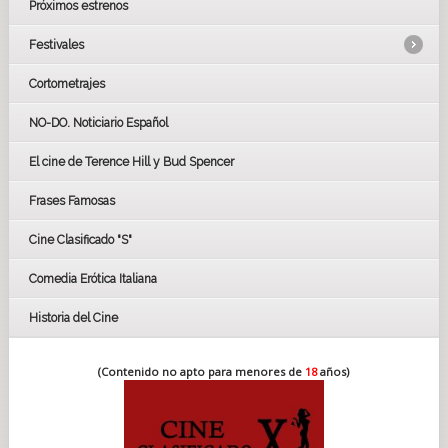
Próximos estrenos
Festivales
Cortometrajes
LOS OSCARS
GOYAS
NO-DO. Noticiario Español
CÉSAR
El cine de Terence Hill y Bud Spencer
BAFTA
FESTIVAL DE HUELVA 2019
Frases Famosas
FESTIVAL DE CINE DE SEVILLA 2019
Cine Clasificado "S"
Comedia Erótica Italiana
Historia del Cine
(Contenido no apto para menores de
18
años)