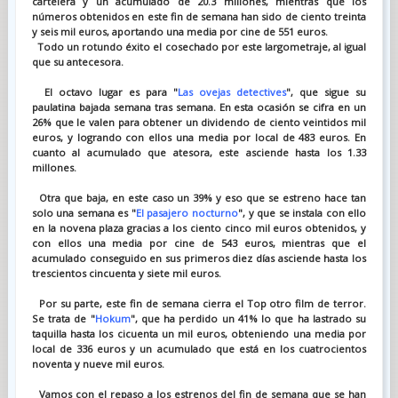
cartelera y un acumulado de 20.3 millones, mientras que los
números obtenidos en este fin de semana han sido de ciento treinta
y seis mil euros, aportando una media por cine de 551 euros.
Todo un rotundo éxito el cosechado por este largometraje, al igual
que su antecesora.
El octavo lugar es para "
Las ovejas detectives
", que sigue su
paulatina bajada semana tras semana. En esta ocasión se cifra en un
26% que le valen para obtener un dividendo de ciento veintidos mil
euros, y logrando con ellos una media por local de 483 euros. En
cuanto al acumulado que atesora, este asciende hasta los 1.33
millones.
Otra que baja, en este caso un 39% y eso que se estreno hace tan
solo una semana es "
El pasajero nocturno
", y que se instala con ello
en la novena plaza gracias a los ciento cinco mil euros obtenidos, y
con ellos una media por cine de 543 euros, mientras que el
acumulado conseguido en sus primeros diez días asciende hasta los
trescientos cincuenta y siete mil euros.
Por su parte, este fin de semana cierra el Top otro film de terror.
Se trata de "
Hokum
", que ha perdido un 41% lo que ha lastrado su
taquilla hasta los cicuenta un mil euros, obteniendo una media por
local de 336 euros y un acumulado que está en los cuatrocientos
noventa y nueve mil euros.
Vamos con el repaso a los estrenos del fin de semana que se han