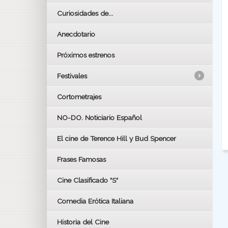
Curiosidades de...
Anecdotario
Próximos estrenos
Festivales
Cortometrajes
LOS OSCARS
GOYAS
NO-DO. Noticiario Español
CÉSAR
El cine de Terence Hill y Bud Spencer
BAFTA
FESTIVAL DE HUELVA 2019
Frases Famosas
FESTIVAL DE CINE DE SEVILLA 2019
Cine Clasificado "S"
Comedia Erótica Italiana
Historia del Cine