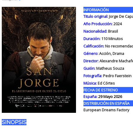
INFORMACIÓN
Titulo original:
Jorge De Cap
Año Producción:
2024
Nacionalidad:
Brasil
Duración:
110
Minutos
Calificación:
No recomendad
Género:
Acción, Drama
Director:
Alexandre Machaf
Guión:
Matheus Souza
Fotografía:
Pedro Faerstein
Música:
Ed Córtes
FECHA DE ESTRENO
España:
29 Mayo 2026
DISTRIBUCIÓN EN ESPAÑA
European Dreams Factory
SINOPSIS