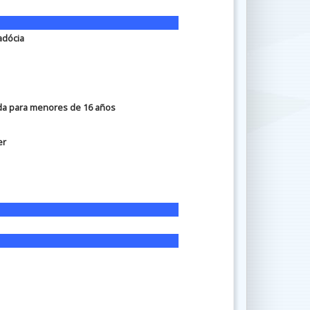
adócia
a para menores de 16 años
er