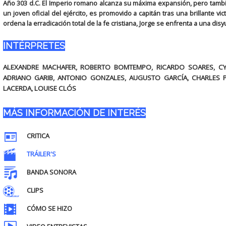
Año 303 d.C. El Imperio romano alcanza su máxima expansión, pero tambié
un joven oficial del ejército, es promovido a capitán tras una brillante 
ordena la erradicación total de la fe cristiana, Jorge se enfrenta a una disy
INTÉRPRETES
ALEXANDRE MACHAFER, ROBERTO BOMTEMPO, RICARDO SOARES, CYRI
ADRIANO GARIB, ANTONIO GONZALES, AUGUSTO GARCÍA, CHARLES P
LACERDA, LOUISE CLÓS
MÁS INFORMACIÓN DE INTERÉS
CRITICA
TRÁILER'S
BANDA SONORA
CLIPS
CÓMO SE HIZO