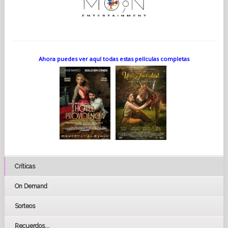
físico, a nivel interpretativo también, a todos los niveles…”
“Ángel (el director) es una persona con un talante y un
talento… y con las cosas tan claras que facilita todo mucho”.
BASADA EN LA NOVELA DE DAVID JASSO...
La obra de David Jasso ofrece una premisa minimalista, pero
devastadora: ¿Quiénes somos cuando nos quitan todas
Ahora puedes ver aquí todas estas películas completas
nuestras capacidades y nos dejan a solas con nuestra
vulnerabilidad? De alguna forma es un tema muy Hitchcock.
“La premisa es sencilla y parece que no puede dar mucho de
sí (“un tío atado a una silla, vaya rollo”), pero la historia crece
hasta atrapar al lector y hacerle pasar las páginas una tras otra.
Es una historia agobiante y claustrofóbica, que partiendo de
esa sencilla idea se desarrolla hasta llegar a un desenlace de
infarto”.
“La silla es mi primera novela y la escribí quince años antes de
su publicación (¡hace 35 años!), eso demuestra que se trata de
una historia atemporal, capaz de resistir el paso del tiempo y
mantener el interés de lectores de diferentes generaciones”.
Críticas
“Partió de una historia intimista, angustiosa y muy intensa, que
pretendía que el lector se identificara con el protagonista y sus
vicisitudes. Una especie de película de catástrofes con un solo
On Demand
protagonista. Pero el relato fue creciendo hasta convertirse
en la novela que conocemos. A los pocos meses ya surgió la
Sorteos
posibilidad de realizar una adaptación cinematográfica y ahora
se ha convertido en realidad.
Recuerdos...