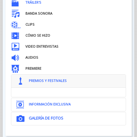
TRÁILER'S
BANDA SONORA
CLIPS
CÓMO SE HIZO
VIDEO ENTREVISTAS
AUDIOS
PREMIERE
PREMIOS Y FESTIVALES
INFORMACIÓN EXCLUSIVA
GALERÍA DE FOTOS
NOTAS DEL DIRECTOR...
“Conocí la novela de David Jasso por el productor Alejandro
Baña, ya fallecido. Enseguida me pareció muy cinematográfica
y mi interés nació sobre todo por la fascinación que me