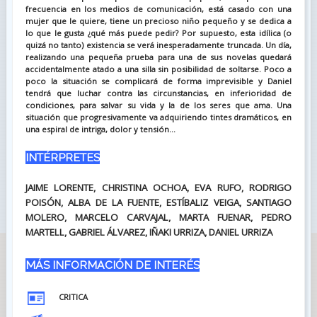
frecuencia en los medios de comunicación, está casado con una
mujer que le quiere, tiene un precioso niño pequeño y se dedica a
lo que le gusta ¿qué más puede pedir? Por supuesto, esta idílica (o
quizá no tanto) existencia se verá inesperadamente truncada. Un día,
realizando una pequeña prueba para una de sus novelas quedará
accidentalmente atado a una silla sin posibilidad de soltarse. Poco a
poco la situación se complicará de forma imprevisible y Daniel
tendrá que luchar contra las circunstancias, en inferioridad de
condiciones, para salvar su vida y la de los seres que ama. Una
situación que progresivamente va adquiriendo tintes dramáticos, en
una espiral de intriga, dolor y tensión...
INTÉRPRETES
JAIME LORENTE, CHRISTINA OCHOA, EVA RUFO, RODRIGO
POISÓN, ALBA DE LA FUENTE, ESTÍBALIZ VEIGA, SANTIAGO
MOLERO, MARCELO CARVAJAL, MARTA FUENAR, PEDRO
MARTELL, GABRIEL ÁLVAREZ, IÑAKI URRIZA, DANIEL URRIZA
MÁS INFORMACIÓN DE INTERÉS
CRITICA