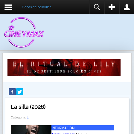
Fichas de peliculas
REGISTER
LOGIN
You need to enable user registration from User
USUARIO
Manager/Options in the backend of Joomla before
this module will activate.
CONTRASEÑA
RECUÉRDEME
IDENTIFICARSE
¿Recordar usuario?
¿Recordar contraseña?
La silla (2026)
Categoría:
L
INFORMACIÓN