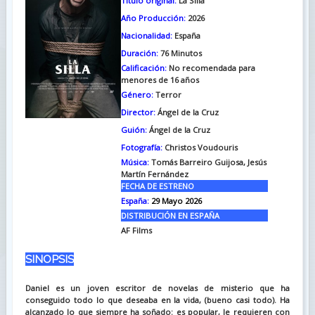
Titulo original:
La Silla
Año Producción:
2026
Nacionalidad:
España
Duración:
76
Minutos
Calificación:
No recomendada para
menores de 16 años
Género:
Terror
Director:
Ángel de la Cruz
Guión:
Ángel de la Cruz
Fotografía:
Christos Voudouris
Música:
Tomás Barreiro Guijosa, Jesús
Martín Fernández
FECHA DE ESTRENO
España:
29 Mayo 2026
DISTRIBUCIÓN EN ESPAÑA
AF Films
SINOPSIS
Daniel es un joven escritor de novelas de misterio que ha
conseguido todo lo que deseaba en la vida, (bueno casi todo). Ha
alcanzado lo que siempre ha soñado: es popular, le requieren con