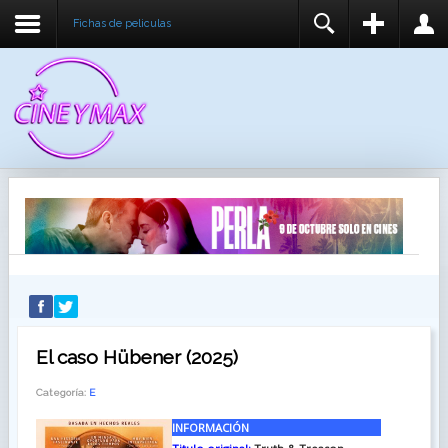
Fichas de peliculas
REGISTER
LOGIN
You need to enable user registration from User
USUARIO
Manager/Options in the backend of Joomla before
this module will activate.
CONTRASEÑA
RECUÉRDEME
IDENTIFICARSE
¿Recordar usuario?
¿Recordar contraseña?
El caso Hübener (2025)
Categoría:
E
INFORMACIÓN