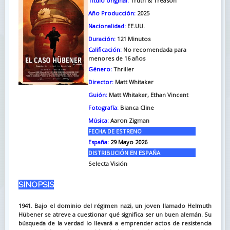
Titulo original:
Truth & Treason
Año Producción:
2025
Nacionalidad:
EE.UU.
Duración:
121
Minutos
Calificación:
No recomendada para
menores de 16 años
Género:
Thriller
Director:
Matt Whitaker
Guión:
Matt Whitaker, Ethan Vincent
Fotografía:
Bianca Cline
Música:
Aaron Zigman
FECHA DE ESTRENO
España:
29 Mayo 2026
DISTRIBUCIÓN EN ESPAÑA
Selecta Visión
SINOPSIS
1941. Bajo el dominio del régimen nazi, un joven llamado Helmuth
Hübener se atreve a cuestionar qué significa ser un buen alemán. Su
búsqueda de la verdad lo llevará a emprender actos de resistencia