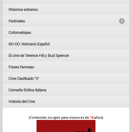
Próximos estrenos
Festivales
Cortometrajes
LOS OSCARS
GOYAS
NO-DO. Noticiario Español
CÉSAR
El cine de Terence Hill y Bud Spencer
BAFTA
FESTIVAL DE HUELVA 2019
Frases Famosas
FESTIVAL DE CINE DE SEVILLA 2019
Cine Clasificado "S"
Comedia Erótica Italiana
Historia del Cine
(Contenido no apto para menores de
18
años)