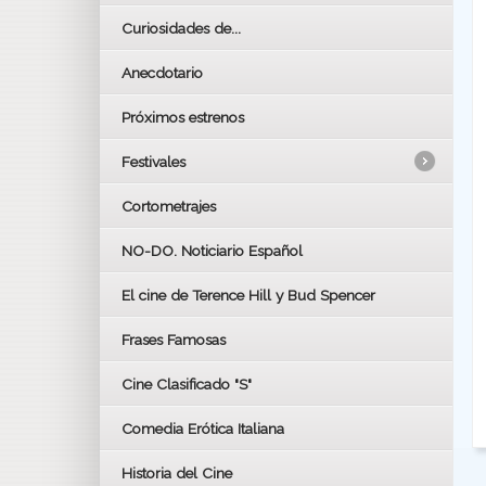
Curiosidades de...
Anecdotario
Próximos estrenos
Festivales
Cortometrajes
LOS OSCARS
GOYAS
NO-DO. Noticiario Español
CÉSAR
El cine de Terence Hill y Bud Spencer
BAFTA
FESTIVAL DE HUELVA 2019
Frases Famosas
FESTIVAL DE CINE DE SEVILLA 2019
Cine Clasificado "S"
Comedia Erótica Italiana
Historia del Cine