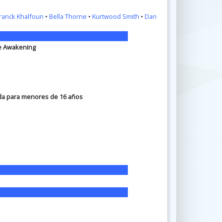
ranck Khalfoun
•
Bella Thorne
•
Kurtwood Smith
•
Dan
he Awakening
da para menores de 16 años