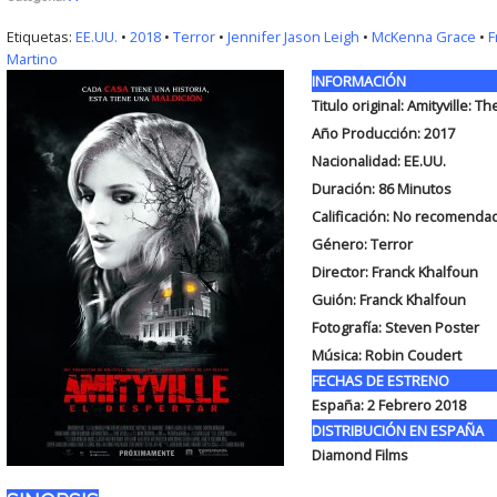
Etiquetas:
EE.UU.
•
2018
•
Terror
•
Jennifer Jason Leigh
•
McKenna Grace
•
F
Martino
INFORMACIÓN
Titulo original:
Amityville: T
Año Producción: 2017
Nacionalidad: EE.UU.
Duración:
86 Minutos
Calificación: No recomenda
Género: Terror
Director: Franck Khalfoun
Guión:
Franck Khalfoun
Fotografía:
Steven Poster
Música:
Robin Coudert
FECHAS DE ESTRENO
España:
2 Febrero 2018
DISTRIBUCIÓN EN ESPAÑA
Diamond Films