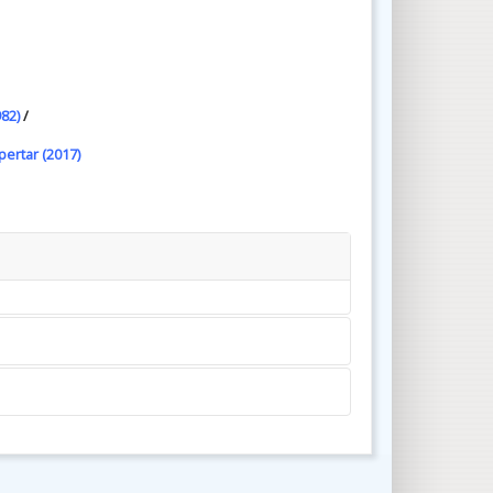
982)
/
spertar (2017)