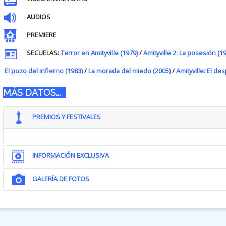
AUDIOS
PREMIERE
SECUELAS:
Terror en Amityville (1979)
/
Amityville 2: La posesión (1
El pozo del infierno (1983)
/
La morada del miedo (2005)
/
Amityville: El de
MÁS DATOS...
PREMIOS Y FESTIVALES
INFORMACIÓN EXCLUSIVA
GALERÍA DE FOTOS