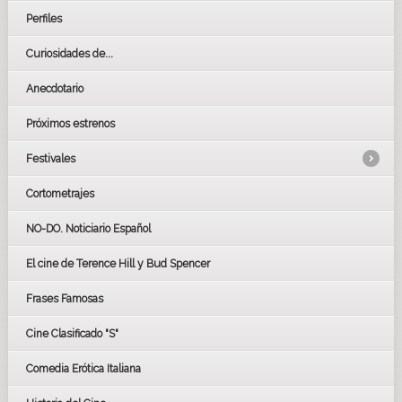
Perfiles
Curiosidades de...
Anecdotario
Próximos estrenos
Festivales
Cortometrajes
LOS OSCARS
GOYAS
NO-DO. Noticiario Español
CÉSAR
El cine de Terence Hill y Bud Spencer
BAFTA
FESTIVAL DE HUELVA 2019
Frases Famosas
FESTIVAL DE CINE DE SEVILLA 2019
Cine Clasificado "S"
Comedia Erótica Italiana