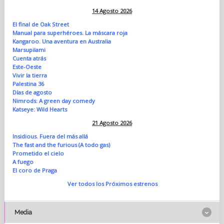
14 Agosto 2026
El final de Oak Street
Manual para superhéroes. La máscara roja
Kangaroo. Una aventura en Australia
Marsupilami
Cuenta atrás
Este-Oeste
Vivir la tierra
Palestina 36
Días de agosto
Nimrods: A green day comedy
Katseye: Wild Hearts
21 Agosto 2026
Insidious. Fuera del más allá
The fast and the furious (A todo gas)
Prometido el cielo
A fuego
El coro de Praga
Ver todos los Próximos estrenos
Media