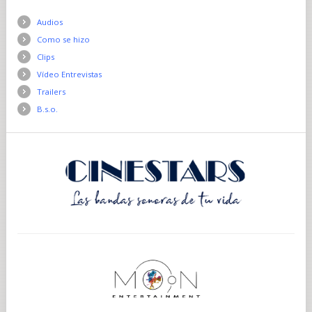
Audios
Como se hizo
Clips
Vídeo Entrevistas
Trailers
B.s.o.