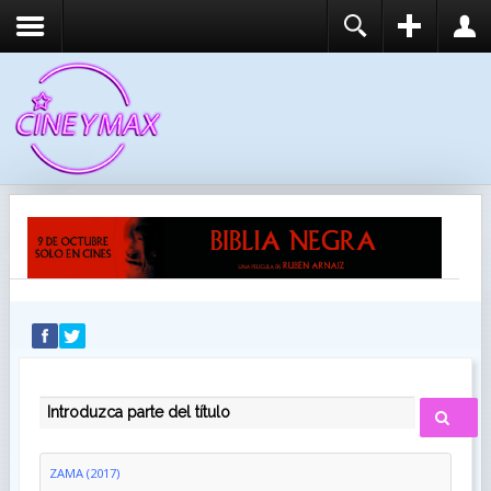
REGISTER
LOGIN
You need to enable user registration from User
USUARIO
Manager/Options in the backend of Joomla before
this module will activate.
CONTRASEÑA
RECUÉRDEME
IDENTIFICARSE
¿Recordar usuario?
¿Recordar contraseña?
INTRODUZCA PARTE DEL TÍTULO
ZAMA (2017)