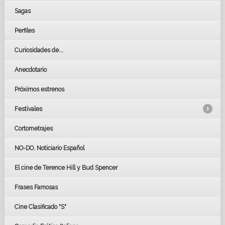
Sagas
Perfiles
Curiosidades de...
Anecdotario
Próximos estrenos
Festivales
Cortometrajes
LOS OSCARS
GOYAS
NO-DO. Noticiario Español
CÉSAR
El cine de Terence Hill y Bud Spencer
BAFTA
FESTIVAL DE HUELVA 2019
Frases Famosas
FESTIVAL DE CINE DE SEVILLA 2019
Cine Clasificado "S"