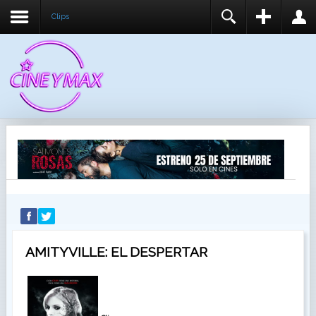
Clips
REGISTER
LOGIN
You need to enable user registration from User
USUARIO
Manager/Options in the backend of Joomla before
this module will activate.
CONTRASEÑA
RECUÉRDEME
IDENTIFICARSE
¿Recordar usuario?
¿Recordar contraseña?
AMITYVILLE: EL DESPERTAR