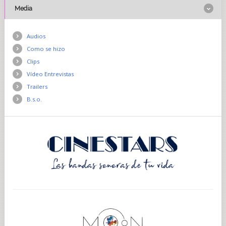
Media
Audios
Como se hizo
Clips
Vídeo Entrevistas
Trailers
B.s.o.