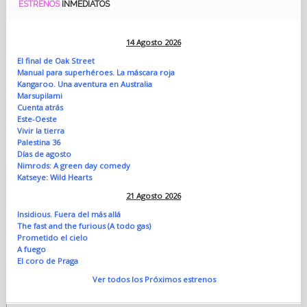
ESTRENOS
INMEDIATOS
14 Agosto 2026
El final de Oak Street
Manual para superhéroes. La máscara roja
Kangaroo. Una aventura en Australia
Marsupilami
Cuenta atrás
Este-Oeste
Vivir la tierra
Palestina 36
Días de agosto
Nimrods: A green day comedy
Katseye: Wild Hearts
21 Agosto 2026
Insidious. Fuera del más allá
The fast and the furious (A todo gas)
Prometido el cielo
A fuego
El coro de Praga
Ver todos los Próximos estrenos