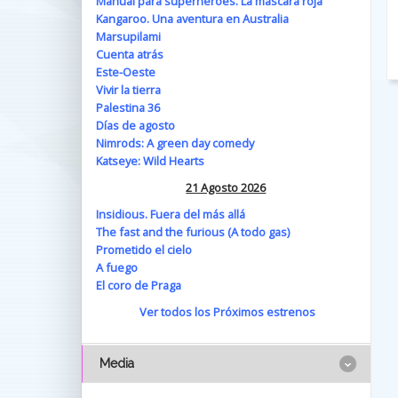
Manual para superhéroes. La máscara roja
Kangaroo. Una aventura en Australia
Marsupilami
Cuenta atrás
Este-Oeste
Vivir la tierra
Palestina 36
Días de agosto
Nimrods: A green day comedy
Katseye: Wild Hearts
21 Agosto 2026
Insidious. Fuera del más allá
The fast and the furious (A todo gas)
Prometido el cielo
A fuego
El coro de Praga
Ver todos los Próximos estrenos
Media