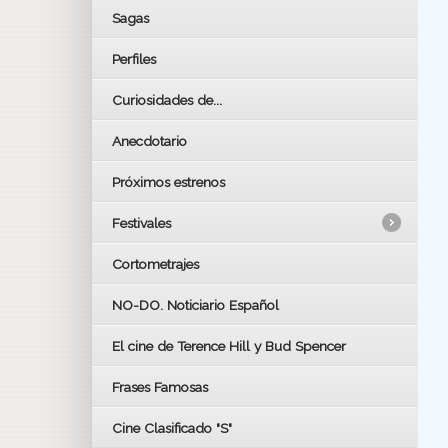
Sagas
Perfiles
Curiosidades de...
Anecdotario
Próximos estrenos
Festivales
Cortometrajes
LOS OSCARS
GOYAS
NO-DO. Noticiario Español
CÉSAR
El cine de Terence Hill y Bud Spencer
BAFTA
FESTIVAL DE HUELVA 2019
Frases Famosas
FESTIVAL DE CINE DE SEVILLA 2019
Cine Clasificado "S"