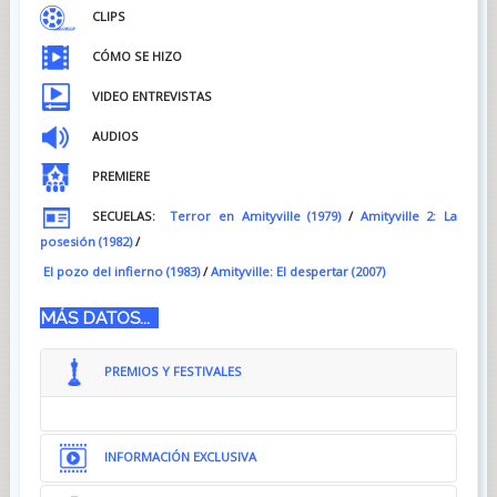
CLIPS
CÓMO SE HIZO
VIDEO ENTREVISTAS
AUDIOS
PREMIERE
SECUELAS:
Terror en Amityville (1979)
/
Amityville 2: La
posesión (1982)
/
El pozo del infierno (1983)
/
Amityville: El despertar (2007)
MÁS DATOS...
PREMIOS Y FESTIVALES
INFORMACIÓN EXCLUSIVA