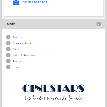
GALERÍA DE FOTOS
Media
Audios
Como se hizo
Clips
Vídeo Entrevistas
Trailers
B.s.o.