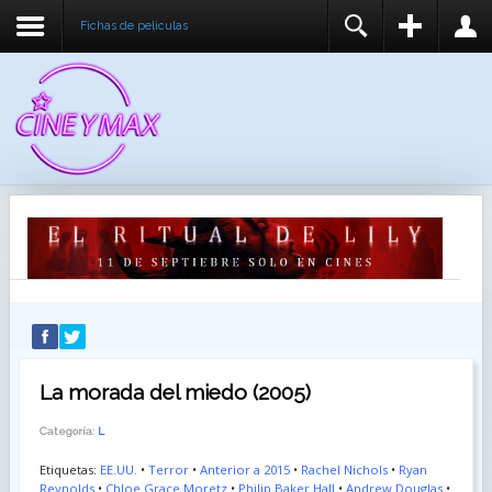
Fichas de peliculas
REGISTER
LOGIN
You need to enable user registration from User
USUARIO
Manager/Options in the backend of Joomla before
this module will activate.
CONTRASEÑA
RECUÉRDEME
IDENTIFICARSE
¿Recordar usuario?
¿Recordar contraseña?
La morada del miedo (2005)
Categoría:
L
Etiquetas:
EE.UU.
•
Terror
•
Anterior a 2015
•
Rachel Nichols
•
Ryan
Reynolds
•
Chloe Grace Moretz
•
Philip Baker Hall
•
Andrew Douglas
•