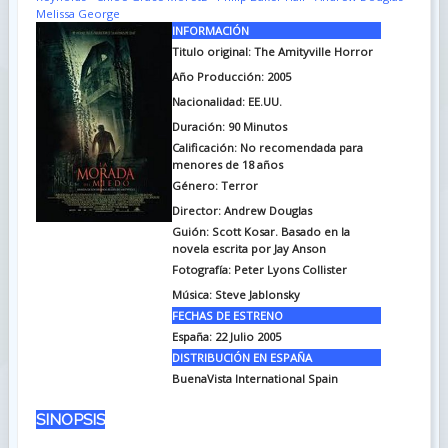
Melissa George
INFORMACIÓN
Titulo original:
The Amityville Horror
Año Producción: 2005
Nacionalidad: EE.UU.
Duración:
90 Minutos
Calificación: No recomendada para
menores de 18 años
Género: Terror
Director: Andrew Douglas
Guión:
Scott Kosar. Basado en la
novela escrita por Jay Anson
Fotografía:
Peter Lyons Collister
Música:
Steve Jablonsky
FECHAS DE ESTRENO
España:
22 Julio 2005
DISTRIBUCIÓN EN ESPAÑA
BuenaVista International Spain
SINOPSIS