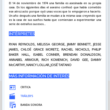
El 14 de noviembre de 1974 una familia es asesinada en su propia
casa. En los siguientes días el asesino confesó que había cometido
ese atroz acto porque oyó unas voces que lo empujaron a hacerlo.
Un año después una familia se mudan a la misma casa creyendo que
es la casa de sus sueños hasta que comienzan a experimentar una
serie de extraños sucesos...
INTÉRPRETES
RYAN REYNOLDS, MELISSA GEORGE, JIMMY BENNETT, JESSE
JAMES, CHLOË GRACE MORETZ, RACHEL NICHOLS, PHILIP
BAKER HALL, ISABEL CONNER, BRENDAN DONALDSON,
ANNABEL ARMOUR, RICH KOMENICH, DAVID GEE, DANNY
McCARTHY, NANCY LOLLAR, JOSÉ TAITANO
MÁS INFORMACIÓN DE INTERÉS
CRITICA
TRÁILER'S
BANDA SONORA