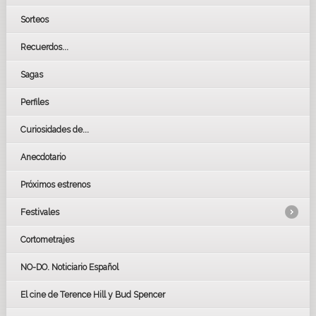
Sorteos
Recuerdos...
Sagas
Perfiles
Curiosidades de...
Anecdotario
Próximos estrenos
Festivales
Cortometrajes
LOS OSCARS
GOYAS
NO-DO. Noticiario Español
CÉSAR
El cine de Terence Hill y Bud Spencer
BAFTA
FESTIVAL DE HUELVA 2019