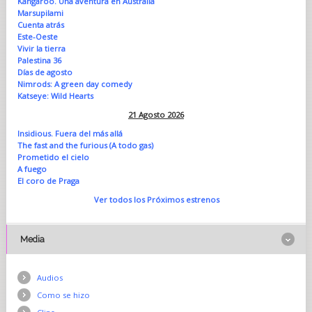
Kangaroo. Una aventura en Australia
Marsupilami
Cuenta atrás
Este-Oeste
Vivir la tierra
Palestina 36
Días de agosto
Nimrods: A green day comedy
Katseye: Wild Hearts
21 Agosto 2026
Insidious. Fuera del más allá
The fast and the furious (A todo gas)
Prometido el cielo
A fuego
El coro de Praga
Ver todos los Próximos estrenos
Media
Audios
Como se hizo