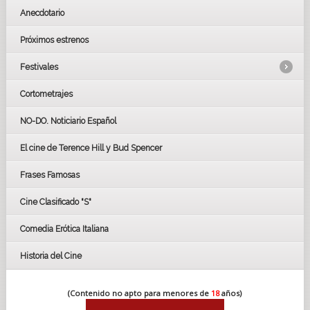
Anecdotario
Próximos estrenos
Festivales
Cortometrajes
LOS OSCARS
GOYAS
NO-DO. Noticiario Español
CÉSAR
El cine de Terence Hill y Bud Spencer
BAFTA
FESTIVAL DE HUELVA 2019
Frases Famosas
FESTIVAL DE CINE DE SEVILLA 2019
Cine Clasificado "S"
Comedia Erótica Italiana
Historia del Cine
(Contenido no apto para menores de
18
años)