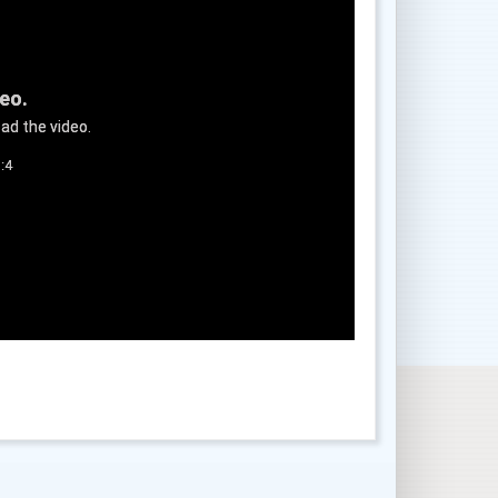
deo.
ad the video.
:4