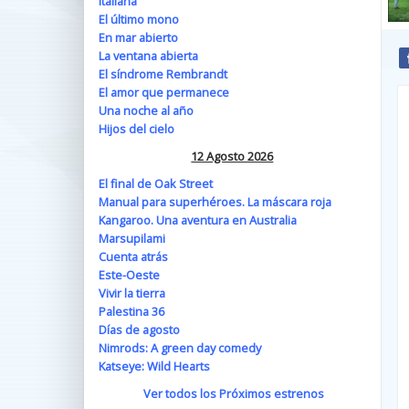
Italiana
El último mono
En mar abierto
La ventana abierta
El síndrome Rembrandt
El amor que permanece
Una noche al año
Hijos del cielo
12 Agosto 2026
El final de Oak Street
Manual para superhéroes. La máscara roja
Kangaroo. Una aventura en Australia
Marsupilami
Cuenta atrás
Este-Oeste
Vivir la tierra
Palestina 36
Días de agosto
Nimrods: A green day comedy
Katseye: Wild Hearts
Ver todos los Próximos estrenos