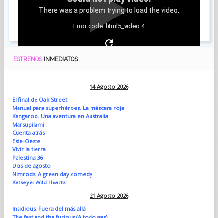
There was a problem trying to load the video.
Error code: html5_video:4
ESTRENOS
INMEDIATOS
14 Agosto 2026
El final de Oak Street
Manual para superhéroes. La máscara roja
Kangaroo. Una aventura en Australia
Marsupilami
Cuenta atrás
Este-Oeste
Vivir la tierra
Palestina 36
Días de agosto
Nimrods: A green day comedy
Katseye: Wild Hearts
21 Agosto 2026
Insidious. Fuera del más allá
The fast and the furious (A todo gas)