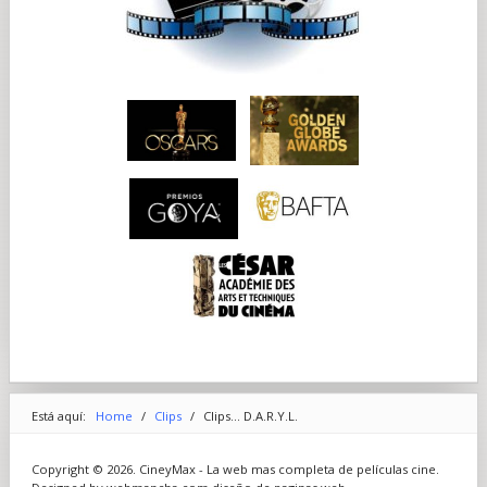
Está aquí:
Home
/
Clips
/
Clips... D.A.R.Y.L.
Copyright © 2026. CineyMax - La web mas completa de películas cine.