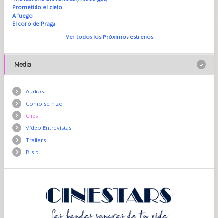
Prometido el cielo
A fuego
El coro de Praga
Ver todos los Próximos estrenos
Media
Audios
Como se hizo
Clips
Vídeo Entrevistas
Trailers
B.s.o.