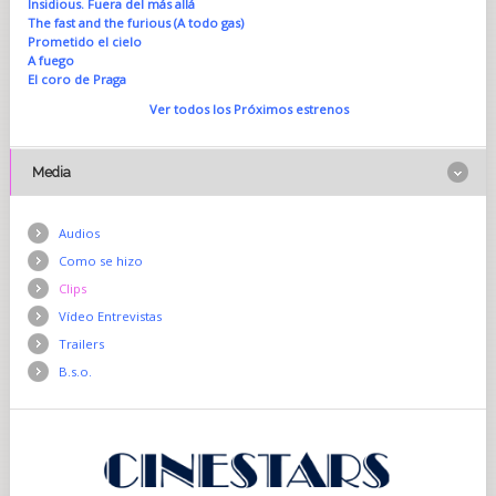
Insidious. Fuera del más allá
The fast and the furious (A todo gas)
Prometido el cielo
A fuego
El coro de Praga
Ver todos los Próximos estrenos
Media
Audios
Como se hizo
Clips
Vídeo Entrevistas
Trailers
B.s.o.