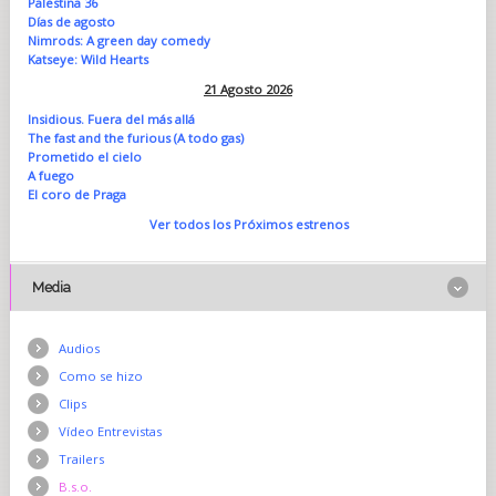
Palestina 36
Días de agosto
Nimrods: A green day comedy
Katseye: Wild Hearts
21 Agosto 2026
Insidious. Fuera del más allá
The fast and the furious (A todo gas)
Prometido el cielo
A fuego
El coro de Praga
Ver todos los Próximos estrenos
Media
Audios
Como se hizo
Clips
Vídeo Entrevistas
Trailers
B.s.o.