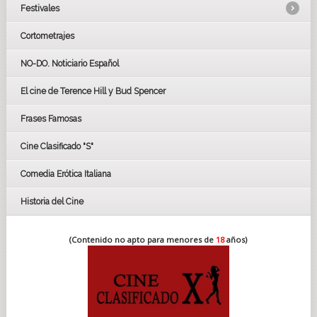
Festivales
Cortometrajes
LOS OSCARS
GOYAS
NO-DO. Noticiario Español
CÉSAR
El cine de Terence Hill y Bud Spencer
BAFTA
FESTIVAL DE HUELVA 2019
Frases Famosas
FESTIVAL DE CINE DE SEVILLA 2019
Cine Clasificado "S"
Comedia Erótica Italiana
Historia del Cine
(Contenido no apto para menores de
18
años)