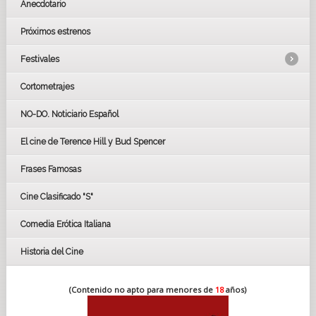
Anecdotario
Próximos estrenos
Festivales
Cortometrajes
LOS OSCARS
GOYAS
NO-DO. Noticiario Español
CÉSAR
El cine de Terence Hill y Bud Spencer
BAFTA
FESTIVAL DE HUELVA 2019
Frases Famosas
FESTIVAL DE CINE DE SEVILLA 2019
Cine Clasificado "S"
Comedia Erótica Italiana
Historia del Cine
(Contenido no apto para menores de
18
años)