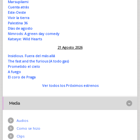
Marsupilami
Cuenta atrás
Este-Oeste
Vivir la tierra
Palestina 36
Días de agosto
Nimrods: A green day comedy
Katseye: Wild Hearts
21 Agosto 2026
Insidious. Fuera del más allá
The fast and the furious (A todo gas)
Prometido el cielo
A fuego
El coro de Praga
Ver todos los Próximos estrenos
Media
Audios
Como se hizo
Clips