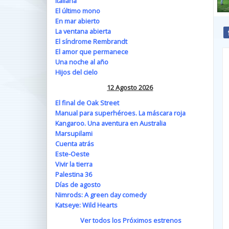
Italiana
El último mono
En mar abierto
La ventana abierta
El síndrome Rembrandt
El amor que permanece
Una noche al año
Hijos del cielo
12 Agosto 2026
El final de Oak Street
Manual para superhéroes. La máscara roja
Kangaroo. Una aventura en Australia
Marsupilami
Cuenta atrás
Este-Oeste
Vivir la tierra
Palestina 36
Días de agosto
Nimrods: A green day comedy
Katseye: Wild Hearts
Ver todos los Próximos estrenos