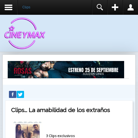
Clips
REGISTER
LOGIN
You need to enable user registration from User
USUARIO
Manager/Options in the backend of Joomla before
this module will activate.
CONTRASEÑA
RECUÉRDEME
IDENTIFICARSE
¿Recordar usuario?
¿Recordar contraseña?
Clips... La amabilidad de los extraños
3 Clips exclusivos