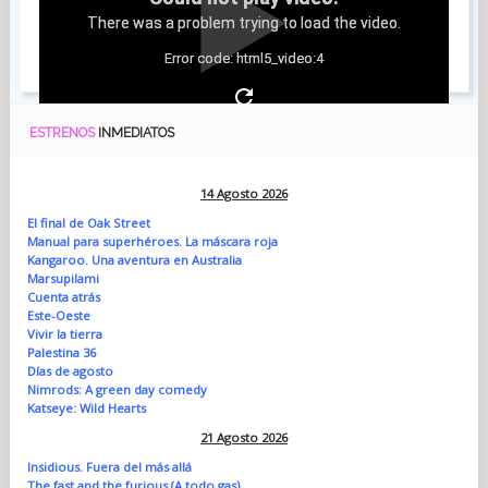
There was a problem trying to load the video.
Error code: html5_video:4
ESTRENOS
INMEDIATOS
14 Agosto 2026
El final de Oak Street
Manual para superhéroes. La máscara roja
Kangaroo. Una aventura en Australia
Marsupilami
Cuenta atrás
Este-Oeste
Vivir la tierra
Palestina 36
Días de agosto
Nimrods: A green day comedy
Katseye: Wild Hearts
21 Agosto 2026
Insidious. Fuera del más allá
The fast and the furious (A todo gas)