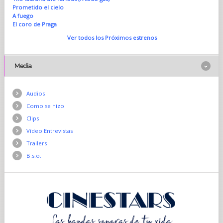
Prometido el cielo
A fuego
El coro de Praga
Ver todos los Próximos estrenos
Media
Audios
Como se hizo
Clips
Vídeo Entrevistas
Trailers
B.s.o.