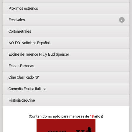
Próximos estrenos
Festivales
Cortometrajes
LOS OSCARS
GOYAS
NO-DO. Noticiario Español
CÉSAR
El cine de Terence Hill y Bud Spencer
BAFTA
FESTIVAL DE HUELVA 2019
Frases Famosas
FESTIVAL DE CINE DE SEVILLA 2019
Cine Clasificado "S"
Comedia Erótica Italiana
Historia del Cine
(Contenido no apto para menores de
18
años)