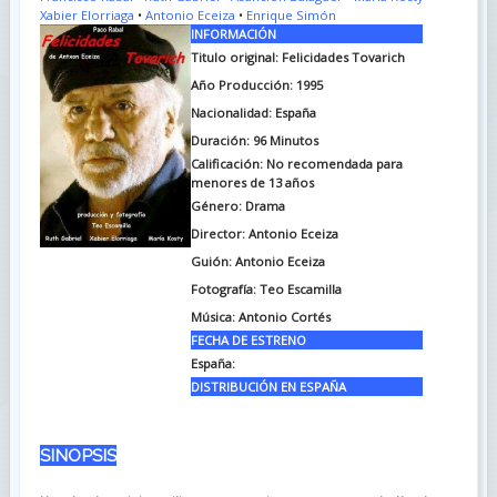
Xabier Elorriaga
•
Antonio Eceiza
•
Enrique Simón
INFORMACIÓN
Titulo original: Felicidades Tovarich
Año Producción: 1995
Nacionalidad: España
Duración: 96
Minutos
Calificación: No recomendada para
menores de 13 años
Género: Drama
Director: Antonio Eceiza
Guión: Antonio Eceiza
Fotografía: Teo Escamilla
Música: Antonio Cortés
FECHA DE ESTRENO
España:
DISTRIBUCIÓN EN ESPAÑA
SINOPSIS