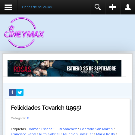
Fichas de peliculas
REGISTER
LOGIN
You need to enable user registration from User
USUARIO
Manager/Options in the backend of Joomla before
this module will activate.
CONTRASEÑA
RECUÉRDEME
IDENTIFICARSE
¿Recordar usuario?
¿Recordar contraseña?
Felicidades Tovarich (1995)
Categoría:
F
Etiquetas:
Drama
•
España
•
Susi Sánchez
•
Conrado San Martín
•
Francisco Rabal
•
Ruth Gabriel
•
Asunción Balaguer
•
María Kosty
•