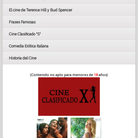
CÉSAR
El cine de Terence Hill y Bud Spencer
BAFTA
FESTIVAL DE HUELVA 2019
Frases Famosas
FESTIVAL DE CINE DE SEVILLA 2019
Cine Clasificado "S"
Comedia Erótica Italiana
Historia del Cine
(Contenido no apto para menores de
18
años)