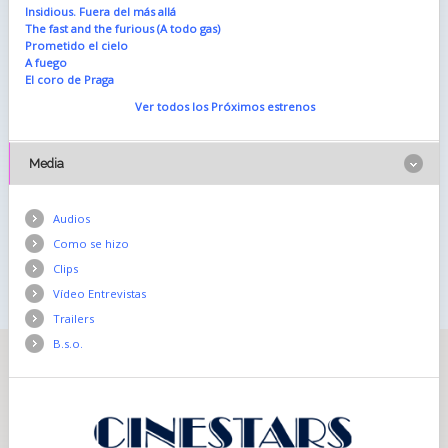
Insidious. Fuera del más allá
The fast and the furious (A todo gas)
Prometido el cielo
A fuego
El coro de Praga
Ver todos los Próximos estrenos
Media
Audios
Como se hizo
Clips
Vídeo Entrevistas
Trailers
B.s.o.