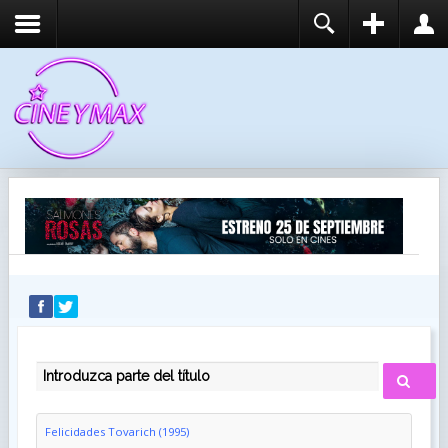
REGISTER
LOGIN
You need to enable user registration from User
USUARIO
Manager/Options in the backend of Joomla before
this module will activate.
CONTRASEÑA
RECUÉRDEME
IDENTIFICARSE
¿Recordar usuario?
¿Recordar contraseña?
INTRODUZCA PARTE DEL TÍTULO
Felicidades Tovarich (1995)