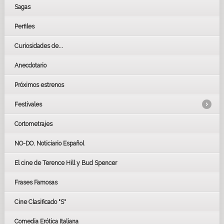
Sagas
Perfiles
Curiosidades de...
Anecdotario
Próximos estrenos
Festivales
Cortometrajes
LOS OSCARS
GOYAS
NO-DO. Noticiario Español
CÉSAR
El cine de Terence Hill y Bud Spencer
BAFTA
FESTIVAL DE HUELVA 2019
Frases Famosas
FESTIVAL DE CINE DE SEVILLA 2019
Cine Clasificado "S"
Comedia Erótica Italiana