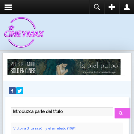
REGISTER
LOGIN
You need to enable user registration from User
USUARIO
Manager/Options in the backend of Joomla before
this module will activate.
CONTRASEÑA
RECUÉRDEME
IDENTIFICARSE
¿Recordar usuario?
¿Recordar contraseña?
INTRODUZCA PARTE DEL TÍTULO
Victoria 3: La razón y el arrebato (1984)