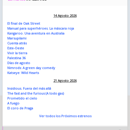
14 Agosto 2026
El final de Oak Street
Manual para superhéroes. La máscara roja
Kangaroo. Una aventura en Australia
Marsupilami
Cuenta atrás
Este-Oeste
Vivir la tierra
Palestina 36
Días de agosto
Nimrods: A green day comedy
Katseye: Wild Hearts
21 Agosto 2026
Insidious. Fuera del más allá
The fast and the furious (A todo gas)
Prometido el cielo
A fuego
El coro de Praga
Ver todos los Próximos estrenos