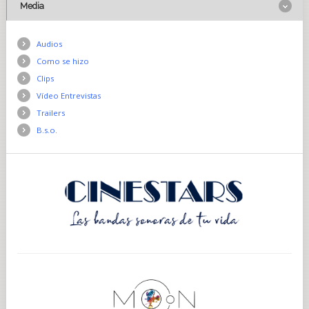
Media
Audios
Como se hizo
Clips
Vídeo Entrevistas
Trailers
B.s.o.