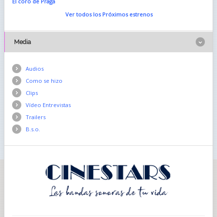
El coro de Praga
Ver todos los Próximos estrenos
Media
Audios
Como se hizo
Clips
Vídeo Entrevistas
Trailers
B.s.o.