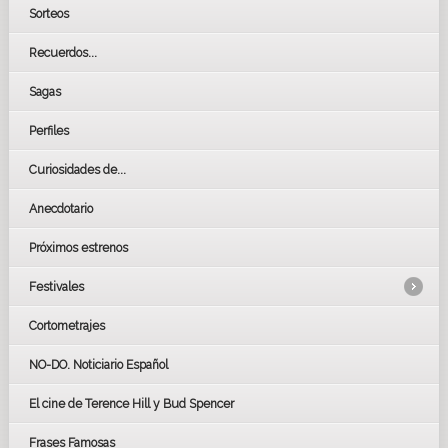
Sorteos
Recuerdos...
Sagas
Perfiles
Curiosidades de...
Anecdotario
Próximos estrenos
Festivales
Cortometrajes
LOS OSCARS
GOYAS
NO-DO. Noticiario Español
CÉSAR
El cine de Terence Hill y Bud Spencer
BAFTA
FESTIVAL DE HUELVA 2019
Frases Famosas