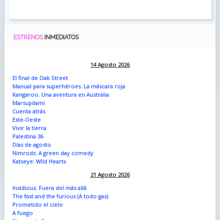
ESTRENOS
INMEDIATOS
14 Agosto 2026
El final de Oak Street
Manual para superhéroes. La máscara roja
Kangaroo. Una aventura en Australia
Marsupilami
Cuenta atrás
Este-Oeste
Vivir la tierra
Palestina 36
Días de agosto
Nimrods: A green day comedy
Katseye: Wild Hearts
21 Agosto 2026
Insidious. Fuera del más allá
The fast and the furious (A todo gas)
Prometido el cielo
A fuego