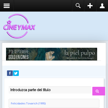
REGISTER
LOGIN
You need to enable user registration from User
USUARIO
Manager/Options in the backend of Joomla before
this module will activate.
CONTRASEÑA
RECUÉRDEME
IDENTIFICARSE
¿Recordar usuario?
¿Recordar contraseña?
INTRODUZCA PARTE DEL TÍTULO
Felicidades Tovarich (1995)