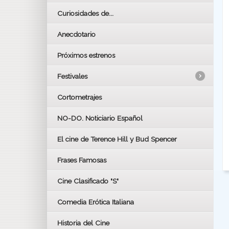
Curiosidades de...
Anecdotario
Próximos estrenos
Festivales
Cortometrajes
LOS OSCARS
GOYAS
NO-DO. Noticiario Español
CÉSAR
El cine de Terence Hill y Bud Spencer
BAFTA
FESTIVAL DE HUELVA 2019
Frases Famosas
FESTIVAL DE CINE DE SEVILLA 2019
Cine Clasificado "S"
Comedia Erótica Italiana
Historia del Cine