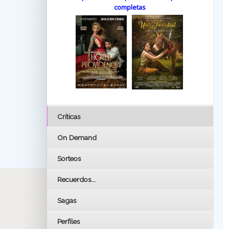
completas
Críticas
On Demand
Sorteos
Recuerdos...
Sagas
Perfiles