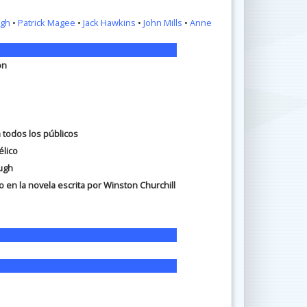
ugh
•
Patrick Magee
•
Jack Hawkins
•
John Mills
•
Anne
on
a todos los públicos
élico
ough
 en la novela escrita por Winston Churchill