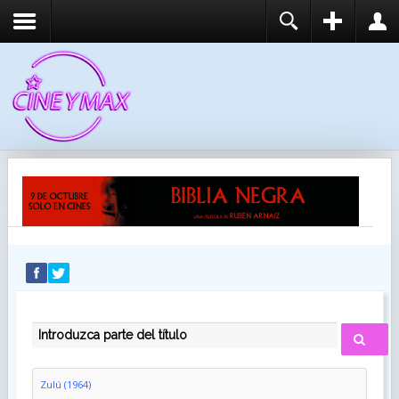
REGISTER
LOGIN
You need to enable user registration from User
USUARIO
Manager/Options in the backend of Joomla before
this module will activate.
CONTRASEÑA
RECUÉRDEME
IDENTIFICARSE
¿Recordar usuario?
¿Recordar contraseña?
INTRODUZCA PARTE DEL TÍTULO
Zulú (1964)