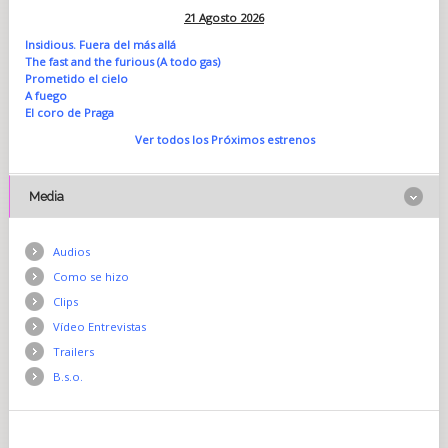
21 Agosto 2026
Insidious. Fuera del más allá
The fast and the furious (A todo gas)
Prometido el cielo
A fuego
El coro de Praga
Ver todos los Próximos estrenos
Media
Audios
Como se hizo
Clips
Vídeo Entrevistas
Trailers
B.s.o.