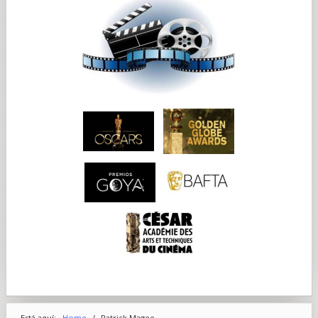
Está aquí:
Home
/
Patrick Magee