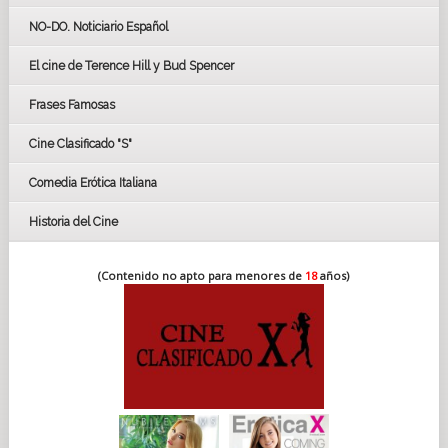
GOYAS
NO-DO. Noticiario Español
CÉSAR
El cine de Terence Hill y Bud Spencer
BAFTA
FESTIVAL DE HUELVA 2019
Frases Famosas
FESTIVAL DE CINE DE SEVILLA 2019
Cine Clasificado "S"
Comedia Erótica Italiana
Historia del Cine
(Contenido no apto para menores de
18
años)