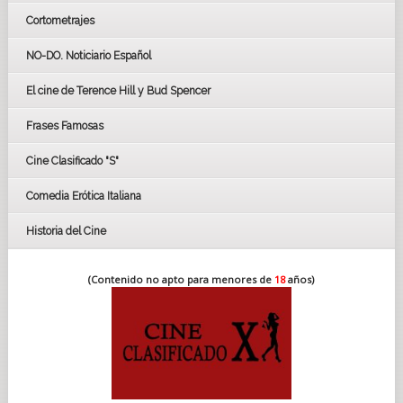
Cortometrajes
LOS OSCARS
GOYAS
NO-DO. Noticiario Español
CÉSAR
El cine de Terence Hill y Bud Spencer
BAFTA
FESTIVAL DE HUELVA 2019
Frases Famosas
FESTIVAL DE CINE DE SEVILLA 2019
Cine Clasificado "S"
Comedia Erótica Italiana
Historia del Cine
(Contenido no apto para menores de
18
años)