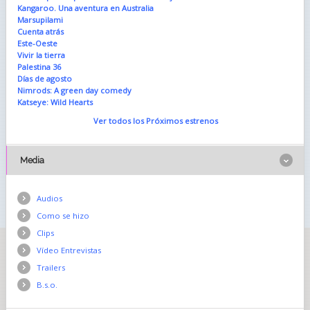
Kangaroo. Una aventura en Australia
Marsupilami
Cuenta atrás
Este-Oeste
Vivir la tierra
Palestina 36
Días de agosto
Nimrods: A green day comedy
Katseye: Wild Hearts
Ver todos los Próximos estrenos
Media
Audios
Como se hizo
Clips
Vídeo Entrevistas
Trailers
B.s.o.