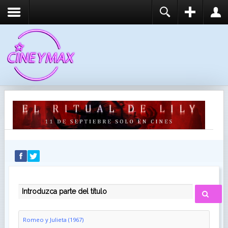
REGISTER
LOGIN
You need to enable user registration from User
USUARIO
Manager/Options in the backend of Joomla before
this module will activate.
CONTRASEÑA
RECUÉRDEME
IDENTIFICARSE
¿Recordar usuario?
¿Recordar contraseña?
INTRODUZCA PARTE DEL TÍTULO
Romeo y Julieta (1967)