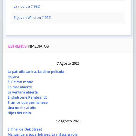
La novicia (1993)
El joven Winston (1972)
ESTRENOS
INMEDIATOS
7 Agosto 2026
La patrulla canina. La dino película
Italiana
El último mono
En mar abierto
La ventana abierta
El síndrome Rembrandt
El amor que permanece
Una noche al año
Hijos del cielo
12 Agosto 2026
El final de Oak Street
Manual para superhéroes. La máscara roja