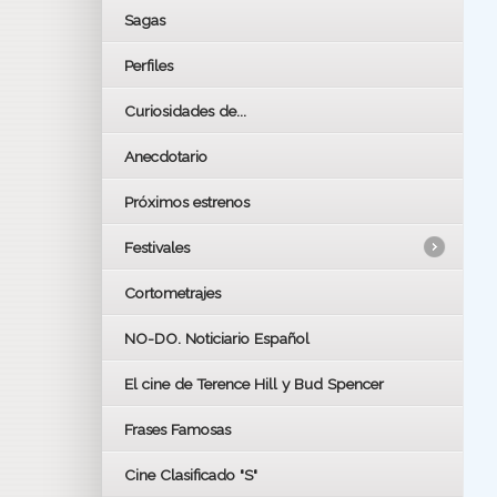
Sagas
Perfiles
Curiosidades de...
Anecdotario
Próximos estrenos
Festivales
Cortometrajes
LOS OSCARS
GOYAS
NO-DO. Noticiario Español
CÉSAR
El cine de Terence Hill y Bud Spencer
BAFTA
FESTIVAL DE HUELVA 2019
Frases Famosas
FESTIVAL DE CINE DE SEVILLA 2019
Cine Clasificado "S"