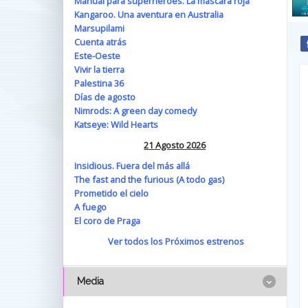
Manual para superhéroes. La máscara roja
Kangaroo. Una aventura en Australia
Marsupilami
Cuenta atrás
Este-Oeste
Vivir la tierra
Palestina 36
Días de agosto
Nimrods: A green day comedy
Katseye: Wild Hearts
21 Agosto 2026
Insidious. Fuera del más allá
The fast and the furious (A todo gas)
Prometido el cielo
A fuego
El coro de Praga
Ver todos los Próximos estrenos
Media