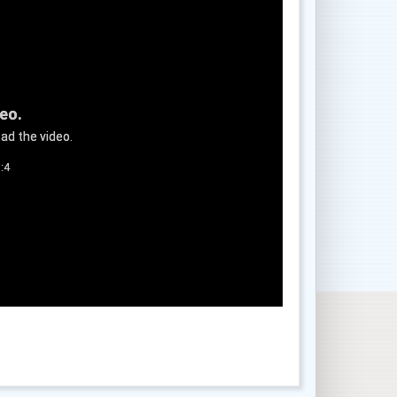
deo.
ad the video.
:4