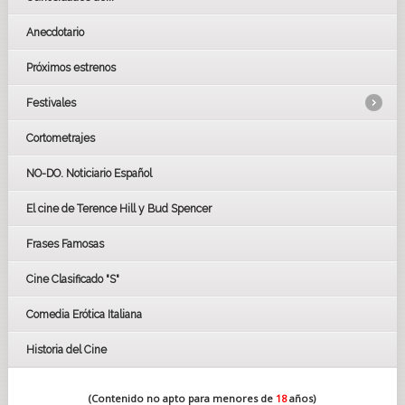
Anecdotario
Próximos estrenos
Festivales
Cortometrajes
LOS OSCARS
GOYAS
NO-DO. Noticiario Español
CÉSAR
El cine de Terence Hill y Bud Spencer
BAFTA
FESTIVAL DE HUELVA 2019
Frases Famosas
FESTIVAL DE CINE DE SEVILLA 2019
Cine Clasificado "S"
Comedia Erótica Italiana
Historia del Cine
(Contenido no apto para menores de
18
años)