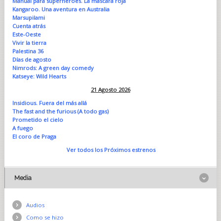
Manual para superhéroes. La máscara roja
Kangaroo. Una aventura en Australia
Marsupilami
Cuenta atrás
Este-Oeste
Vivir la tierra
Palestina 36
Días de agosto
Nimrods: A green day comedy
Katseye: Wild Hearts
21 Agosto 2026
Insidious. Fuera del más allá
The fast and the furious (A todo gas)
Prometido el cielo
A fuego
El coro de Praga
Ver todos los Próximos estrenos
Media
Audios
Como se hizo