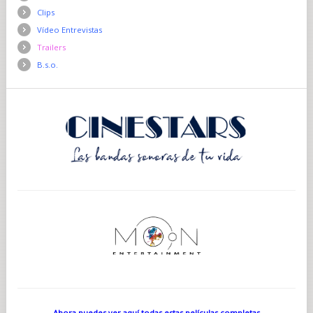
Clips
Vídeo Entrevistas
Trailers
B.s.o.
Ahora puedes ver aquí todas estas películas completas