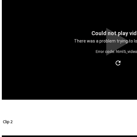
Could not play vi
There was a problem trying to lo
Error code: html5_video
Clip 2