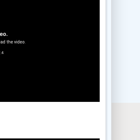
deo.
ad the video.
:4