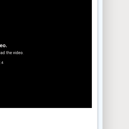
deo.
ad the video.
:4