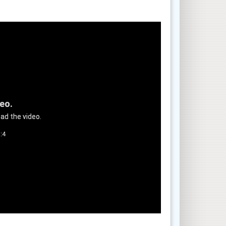
deo.
ad the video.
:4