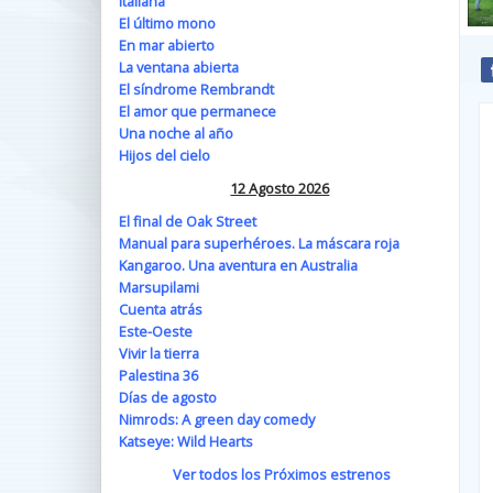
Italiana
El último mono
En mar abierto
La ventana abierta
El síndrome Rembrandt
El amor que permanece
Una noche al año
Hijos del cielo
12 Agosto 2026
El final de Oak Street
Manual para superhéroes. La máscara roja
Kangaroo. Una aventura en Australia
Marsupilami
Cuenta atrás
Este-Oeste
Vivir la tierra
Palestina 36
Días de agosto
Nimrods: A green day comedy
Katseye: Wild Hearts
Ver todos los Próximos estrenos