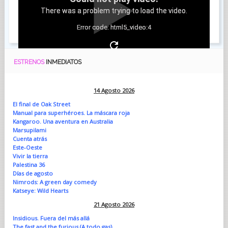
There was a problem trying to load the video.
Error code: html5_video:4
ESTRENOS
INMEDIATOS
14 Agosto 2026
El final de Oak Street
Manual para superhéroes. La máscara roja
Kangaroo. Una aventura en Australia
Marsupilami
Cuenta atrás
Este-Oeste
Vivir la tierra
Palestina 36
Días de agosto
Nimrods: A green day comedy
Katseye: Wild Hearts
21 Agosto 2026
Insidious. Fuera del más allá
The fast and the furious (A todo gas)