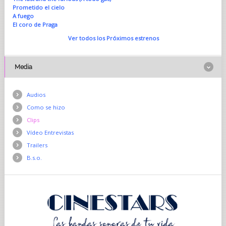
Prometido el cielo
A fuego
El coro de Praga
Ver todos los Próximos estrenos
Media
Audios
Como se hizo
Clips
Vídeo Entrevistas
Trailers
B.s.o.