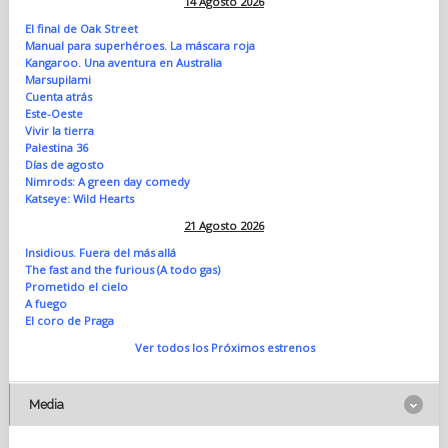
14 Agosto 2026
El final de Oak Street
Manual para superhéroes. La máscara roja
Kangaroo. Una aventura en Australia
Marsupilami
Cuenta atrás
Este-Oeste
Vivir la tierra
Palestina 36
Días de agosto
Nimrods: A green day comedy
Katseye: Wild Hearts
21 Agosto 2026
Insidious. Fuera del más allá
The fast and the furious (A todo gas)
Prometido el cielo
A fuego
El coro de Praga
Ver todos los Próximos estrenos
Media