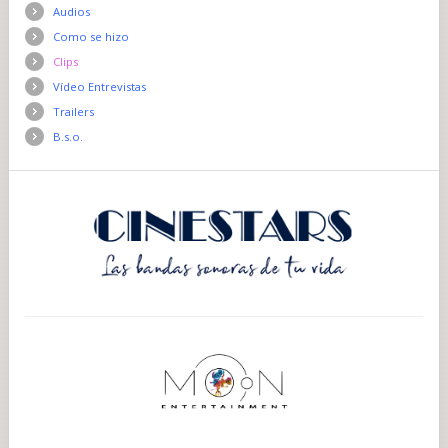
Audios
Como se hizo
Clips
Vídeo Entrevistas
Trailers
B.s.o.