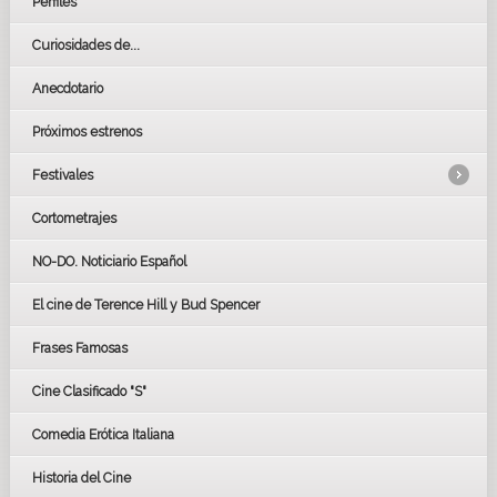
Perfiles
Curiosidades de...
Anecdotario
Próximos estrenos
Festivales
Cortometrajes
LOS OSCARS
GOYAS
NO-DO. Noticiario Español
CÉSAR
El cine de Terence Hill y Bud Spencer
BAFTA
FESTIVAL DE HUELVA 2019
Frases Famosas
FESTIVAL DE CINE DE SEVILLA 2019
Cine Clasificado "S"
Comedia Erótica Italiana
Historia del Cine