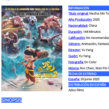
INFORMACIÓN
Titulo original:
Nezha: Mo To
Año Producción:
2025
Nacionalidad:
China
Duración:
144
Minutos
Calificación:
No recomendad
Género:
Animación, Fantasí
Director:
Yu Yang
Guión:
Yu Yang
Fotografía:
En Color
Música:
Roc Chen, Wan Pin C
FECHA DE ESTRENO
España:
20 Junio 2025
DISTRIBUCIÓN EN ESPAÑA
Adso Films
SINOPSIS