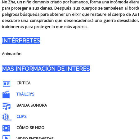
Ne Zha, un niño demonio criado por humanos, forma una incómoda alianza 
para proteger a sus clanes. Después, sus cuerpos se tambalean al bord
peligrosa búsqueda para obtener un elixir que restaure el cuerpo de Ao 
descubre una conspiración que desencadenará una guerra devastadora e
traicioneras para proteger lo que más aprecia...
INTÉRPRETES
Animación
MÁS INFORMACIÓN DE INTERÉS
CRITICA
TRÁILER'S
BANDA SONORA
CLIPS
CÓMO SE HIZO
VIDEO ENTREVISTAS