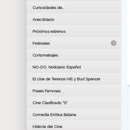
Curiosidades de...
Anecdotario
Próximos estrenos
Festivales
Cortometrajes
LOS OSCARS
GOYAS
NO-DO. Noticiario Español
CÉSAR
El cine de Terence Hill y Bud Spencer
BAFTA
FESTIVAL DE HUELVA 2019
Frases Famosas
FESTIVAL DE CINE DE SEVILLA 2019
Cine Clasificado "S"
Comedia Erótica Italiana
Historia del Cine