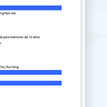
ng Nao Hai
a para menores de 12 años
a
hu, Rui Yang