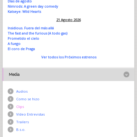
Días de agosto
Nimrods: A green day comedy
Katseye: Wild Hearts
21 Agosto 2026
Insidious. Fuera del más allá
The fast and the furious (A todo gas)
Prometido el cielo
A fuego
El coro de Praga
Ver todos los Próximos estrenos
Media
Audios
Como se hizo
Clips
Vídeo Entrevistas
Trailers
B.s.o.