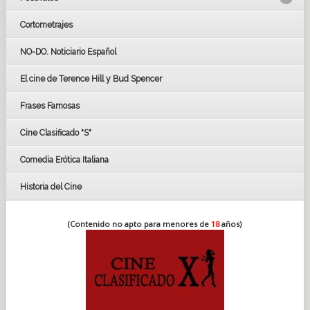
Cortometrajes
LOS OSCARS
GOYAS
NO-DO. Noticiario Español
CÉSAR
El cine de Terence Hill y Bud Spencer
BAFTA
FESTIVAL DE HUELVA 2019
Frases Famosas
FESTIVAL DE CINE DE SEVILLA 2019
Cine Clasificado "S"
Comedia Erótica Italiana
Historia del Cine
(Contenido no apto para menores de
18
años)