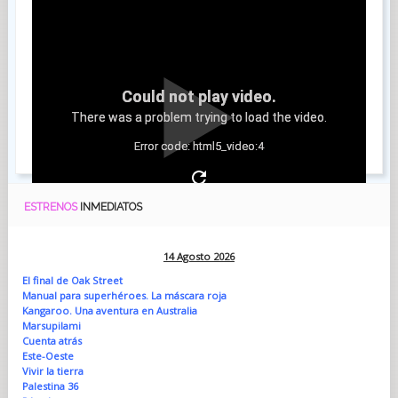
Could not play video.
There was a problem trying to load the video.
Error code: html5_video:4
ESTRENOS
INMEDIATOS
14 Agosto 2026
El final de Oak Street
Manual para superhéroes. La máscara roja
Kangaroo. Una aventura en Australia
Marsupilami
Cuenta atrás
Este-Oeste
Vivir la tierra
Palestina 36