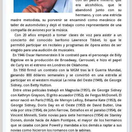
era alcohólico, que le
abandonó junto con su
hermano, y con una estricta
madre metodista, su porvenir se encaminó como mecánico de
taller de automóviles y dejó el trabajo como representante de una
compañía de aviones por la música.
Con 20 años empezó a tomar clases de voz para asistir a un
concierto del conocido barítono Lawrence Tibbet, lo que le
permitió participar en recitales y programas de ópera antes de ser
elegido para una audición de musicales.
En 1946 Oscar Hammerstein II le contrató para el personaje de Billy
Bigelow en la producción de Broadway, Carrousel, e hizo el papel
de Curly en el estreno en Londres de Oklahoma.
En 1950 firmó un contrato con la MGM tras la II Guerra Mundial,
ganando 800 dólares semanales y se convirtió en una estrella al
participar en el western musical La reina del Oeste (1949), de George
Sidney, con Betty Hutton.
Entre otras películas trabajó en Magnolia (1951), de George Sidney
con Kathryn Grayson, El grito acusador (1952), de Fergus McDonell, El
amor nació en París (1952), de Mervyn LeRoy, Bésame Kate (1953), de
George Sidney, Doris Day en el Oeste (1953) de David Butler, Una
vida por otra (1954), de John Farrow, Extraños en el paraíso (1954), de
Vincent Minnelli, Siete novias para siete hermanos (1954) de Stanley
Donen, donde hacía de Adam Pontipee, el mayor de los hermanos
que se casaba con Jane Powell y mandaba a los demás a raptar a sus
novias como hicieron los romanos con la sabinas.