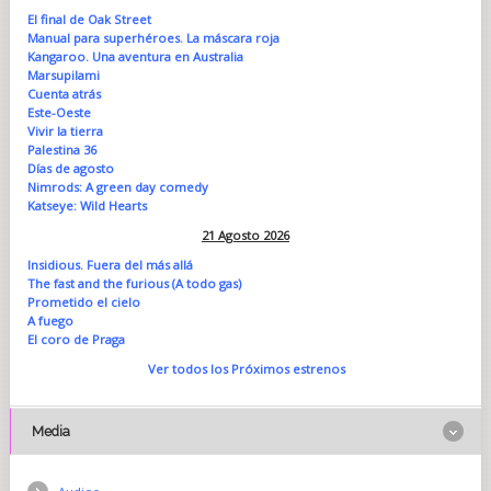
El final de Oak Street
Manual para superhéroes. La máscara roja
Kangaroo. Una aventura en Australia
Marsupilami
Cuenta atrás
Este-Oeste
Vivir la tierra
Palestina 36
Días de agosto
Nimrods: A green day comedy
Katseye: Wild Hearts
21 Agosto 2026
Insidious. Fuera del más allá
The fast and the furious (A todo gas)
Prometido el cielo
A fuego
El coro de Praga
Ver todos los Próximos estrenos
Media