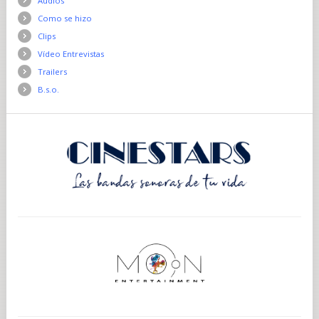
Audios
Como se hizo
Clips
Vídeo Entrevistas
Trailers
B.s.o.