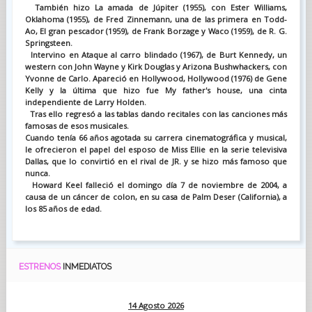
También hizo La amada de Júpiter (1955), con Ester Williams,
Oklahoma (1955), de Fred Zinnemann, una de las primera en Todd-
Ao, El gran pescador (1959), de Frank Borzage y Waco (1959), de R. G.
Springsteen.
Intervino en Ataque al carro blindado (1967), de Burt Kennedy, un
western con John Wayne y Kirk Douglas y Arizona Bushwhackers, con
Yvonne de Carlo. Apareció en Hollywood, Hollywood (1976) de Gene
Kelly y la última que hizo fue My father's house, una cinta
independiente de Larry Holden.
Tras ello regresó a las tablas dando recitales con las canciones más
famosas de esos musicales.
Cuando tenía 66 años agotada su carrera cinematográfica y musical,
le ofrecieron el papel del esposo de Miss Ellie en la serie televisiva
Dallas, que lo convirtió en el rival de JR. y se hizo más famoso que
nunca.
Howard Keel falleció el domingo día 7 de noviembre de 2004, a
causa de un cáncer de colon, en su casa de Palm Deser (California), a
los 85 años de edad.
ESTRENOS
INMEDIATOS
14 Agosto 2026