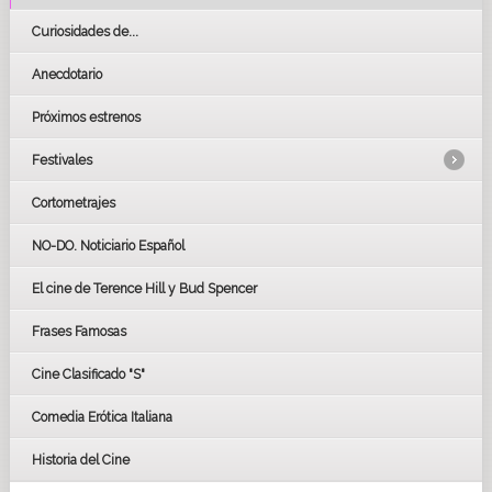
Curiosidades de...
Anecdotario
Próximos estrenos
Festivales
Cortometrajes
LOS OSCARS
GOYAS
NO-DO. Noticiario Español
CÉSAR
El cine de Terence Hill y Bud Spencer
BAFTA
FESTIVAL DE HUELVA 2019
Frases Famosas
FESTIVAL DE CINE DE SEVILLA 2019
Cine Clasificado "S"
Comedia Erótica Italiana
Historia del Cine