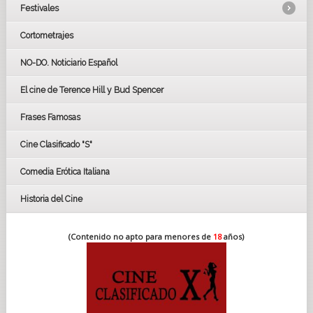
Festivales
Cortometrajes
LOS OSCARS
GOYAS
NO-DO. Noticiario Español
CÉSAR
El cine de Terence Hill y Bud Spencer
BAFTA
FESTIVAL DE HUELVA 2019
Frases Famosas
FESTIVAL DE CINE DE SEVILLA 2019
Cine Clasificado "S"
Comedia Erótica Italiana
Historia del Cine
(Contenido no apto para menores de
18
años)