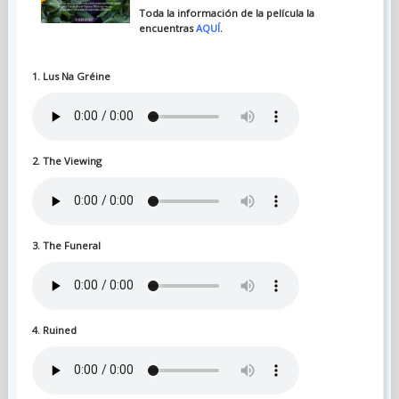
Toda la información de la película la
encuentras
AQUÍ
.
1. Lus Na Gréine
2. The Viewing
3. The Funeral
4. Ruined