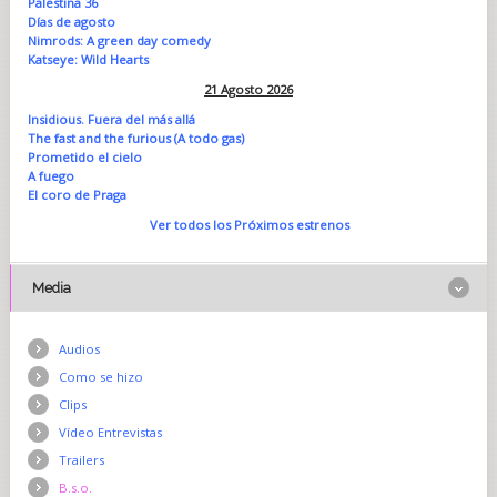
Palestina 36
Días de agosto
Nimrods: A green day comedy
Katseye: Wild Hearts
21 Agosto 2026
Insidious. Fuera del más allá
The fast and the furious (A todo gas)
Prometido el cielo
A fuego
El coro de Praga
Ver todos los Próximos estrenos
Media
Audios
Como se hizo
Clips
Vídeo Entrevistas
Trailers
B.s.o.