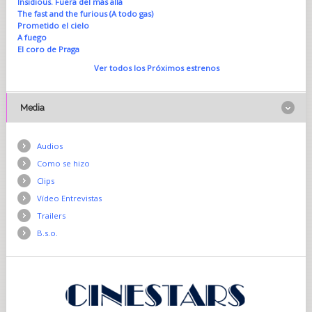
Insidious. Fuera del más allá
The fast and the furious (A todo gas)
Prometido el cielo
A fuego
El coro de Praga
Ver todos los Próximos estrenos
Media
Audios
Como se hizo
Clips
Vídeo Entrevistas
Trailers
B.s.o.