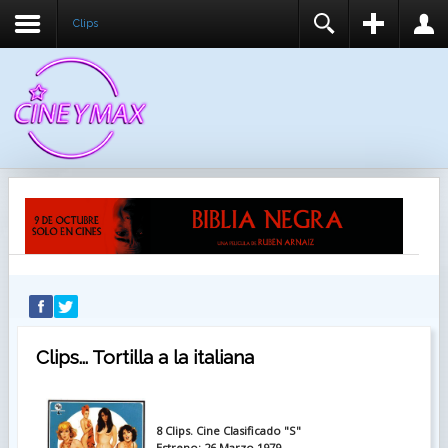
Clips
REGISTER
LOGIN
You need to enable user registration from User
USUARIO
Manager/Options in the backend of Joomla before
this module will activate.
CONTRASEÑA
RECUÉRDEME
IDENTIFICARSE
¿Recordar usuario?
¿Recordar contraseña?
Clips... Tortilla a la italiana
8 Clips. Cine Clasificado "S"
Estreno: 26 Marzo 1979