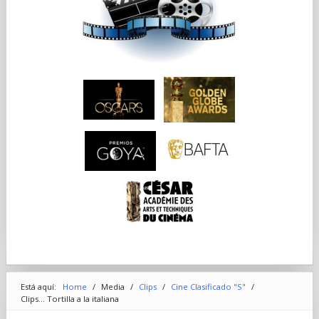
Está aquí:
Home
/
Media
/
Clips
/
Cine Clasificado "S"
/
Clips... Tortilla a la italiana