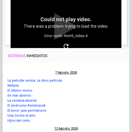
Could not play video.
There was a problem trying to load the video.
Error code: html5_video:4
ESTRENOS
INMEDIATOS
7 Agosto 2026
La patrulla canina. La dino película
Italiana
El último mono
En mar abierto
La ventana abierta
El síndrome Rembrandt
El amor que permanece
Una noche al año
Hijos del cielo
12 Agosto 2026