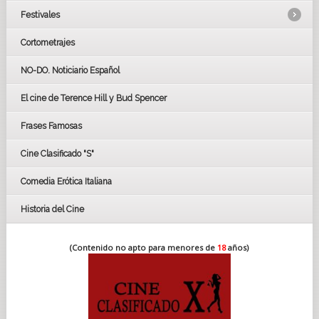
Festivales
Cortometrajes
LOS OSCARS
GOYAS
NO-DO. Noticiario Español
CÉSAR
El cine de Terence Hill y Bud Spencer
BAFTA
FESTIVAL DE HUELVA 2019
Frases Famosas
FESTIVAL DE CINE DE SEVILLA 2019
Cine Clasificado "S"
Comedia Erótica Italiana
Historia del Cine
(Contenido no apto para menores de
18
años)