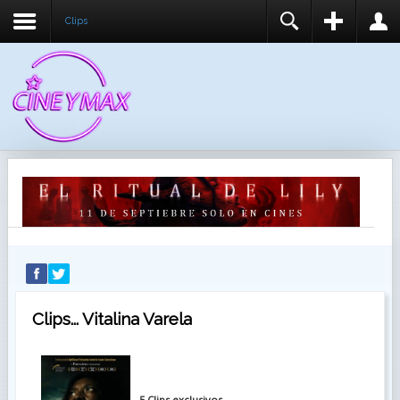
Clips
REGISTER
LOGIN
You need to enable user registration from User
USUARIO
Manager/Options in the backend of Joomla before
this module will activate.
CONTRASEÑA
RECUÉRDEME
IDENTIFICARSE
¿Recordar usuario?
¿Recordar contraseña?
Clips... Vitalina Varela
5 Clips exclusivos