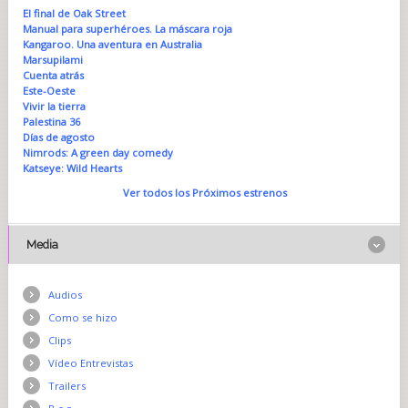
El final de Oak Street
Manual para superhéroes. La máscara roja
Kangaroo. Una aventura en Australia
Marsupilami
Cuenta atrás
Este-Oeste
Vivir la tierra
Palestina 36
Días de agosto
Nimrods: A green day comedy
Katseye: Wild Hearts
Ver todos los Próximos estrenos
Media
Audios
Como se hizo
Clips
Vídeo Entrevistas
Trailers