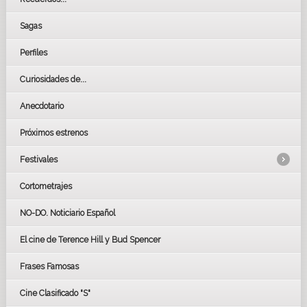
Sagas
Perfiles
Curiosidades de...
Anecdotario
Próximos estrenos
Festivales
Cortometrajes
LOS OSCARS
GOYAS
NO-DO. Noticiario Español
CÉSAR
El cine de Terence Hill y Bud Spencer
BAFTA
FESTIVAL DE HUELVA 2019
Frases Famosas
FESTIVAL DE CINE DE SEVILLA 2019
Cine Clasificado "S"