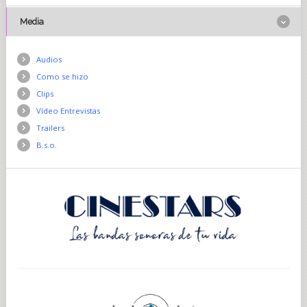
Media
Audios
Como se hizo
Clips
Vídeo Entrevistas
Trailers
B.s.o.