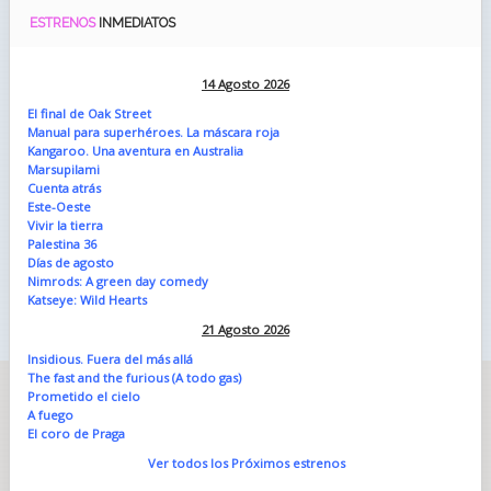
ESTRENOS
INMEDIATOS
14 Agosto 2026
El final de Oak Street
Manual para superhéroes. La máscara roja
Kangaroo. Una aventura en Australia
Marsupilami
Cuenta atrás
Este-Oeste
Vivir la tierra
Palestina 36
Días de agosto
Nimrods: A green day comedy
Katseye: Wild Hearts
21 Agosto 2026
Insidious. Fuera del más allá
The fast and the furious (A todo gas)
Prometido el cielo
A fuego
El coro de Praga
Ver todos los Próximos estrenos