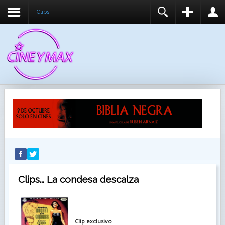
Clips
REGISTER
LOGIN
You need to enable user registration from User
USUARIO
Manager/Options in the backend of Joomla before
this module will activate.
CONTRASEÑA
RECUÉRDEME
IDENTIFICARSE
¿Recordar usuario?
¿Recordar contraseña?
Clips... La condesa descalza
Clip exclusivo