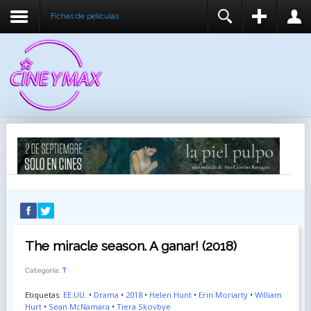
Fichas de peliculas
REGISTER
LOGIN
You need to enable user registration from User
USUARIO
Manager/Options in the backend of Joomla before
this module will activate.
CONTRASEÑA
RECUÉRDEME
IDENTIFICARSE
¿Recordar usuario?
¿Recordar contraseña?
The miracle season. A ganar! (2018)
Categoría:
T
Etiquetas:
EE.UU.
•
Drama
•
2018
•
Helen Hunt
•
Erin Moriarty
•
William
Hurt
•
Sean McNamara
•
Tiera Skovbye