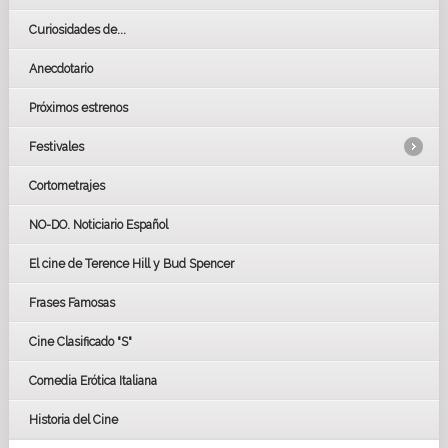
Curiosidades de...
Anecdotario
Próximos estrenos
Festivales
Cortometrajes
LOS OSCARS
GOYAS
NO-DO. Noticiario Español
CÉSAR
El cine de Terence Hill y Bud Spencer
BAFTA
FESTIVAL DE HUELVA 2019
Frases Famosas
FESTIVAL DE CINE DE SEVILLA 2019
Cine Clasificado "S"
Comedia Erótica Italiana
Historia del Cine