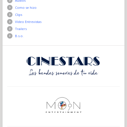
Audios
Como se hizo
Clips
Vídeo Entrevistas
Trailers
B.s.o.