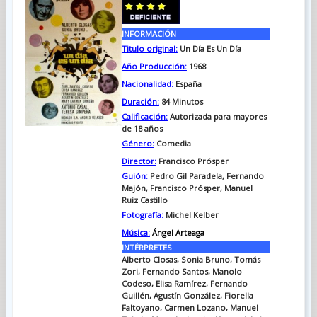
INFORMACIÓN
Titulo original:
Un Día Es Un Día
Año Producción:
1968
Nacionalidad:
España
Duración:
84 Minutos
Calificación:
Autorizada para mayores
de 18 años
Género:
Comedia
Director:
Francisco Prósper
Guión:
Pedro Gil Paradela, Fernando
Majón, Francisco Prósper, Manuel
Ruiz Castillo
Fotografía:
Michel Kelber
Música:
Ángel Arteaga
INTÉRPRETES
Alberto Closas, Sonia Bruno, Tomás
Zori, Fernando Santos, Manolo
Codeso, Elisa Ramírez, Fernando
Guillén, Agustín González, Fiorella
Faltoyano, Carmen Lozano, Manuel