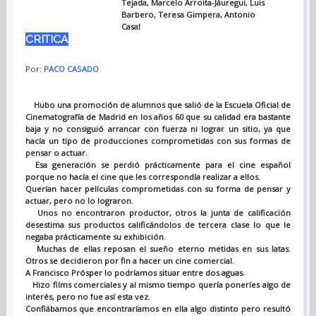
Tejada, Marcelo Arroita-Jáuregui, Luis
Barbero, Teresa Gimpera, Antonio
Casal
CRITICA
Por:
PACO CASADO
Hubo una promoción de alumnos que salió de la Escuela Oficial de
Cinematografía de Madrid en los años 60 que su calidad era bastante
baja y no consiguió arrancar con fuerza ni lograr un sitio, ya que
hacía un tipo de producciones comprometidas con sus formas de
pensar o actuar.
Esa generación se perdió prácticamente para el cine español
porque no hacía el cine que les correspondía realizar a ellos.
Querían hacer películas comprometidas con su forma de pensar y
actuar, pero no lo lograron.
Unos no encontraron productor, otros la junta de calificación
desestima sus productos calificándolos de tercera clase lo que le
negaba prácticamente su exhibición.
Muchas de ellas reposan el sueño eterno metidas en sus latas.
Otros se decidieron por fin a hacer un cine comercial.
A Francisco Prósper lo podríamos situar entre dos aguas.
Hizo films comerciales y al mismo tiempo quería ponerles algo de
interés, pero no fue así esta vez.
Confiábamos que encontraríamos en ella algo distinto pero resultó