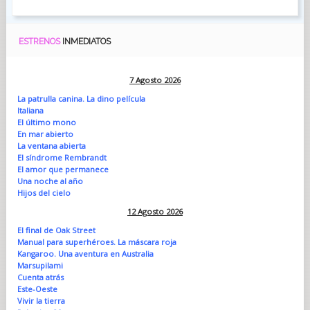
ESTRENOS
INMEDIATOS
7 Agosto 2026
La patrulla canina. La dino película
Italiana
El último mono
En mar abierto
La ventana abierta
El síndrome Rembrandt
El amor que permanece
Una noche al año
Hijos del cielo
12 Agosto 2026
El final de Oak Street
Manual para superhéroes. La máscara roja
Kangaroo. Una aventura en Australia
Marsupilami
Cuenta atrás
Este-Oeste
Vivir la tierra