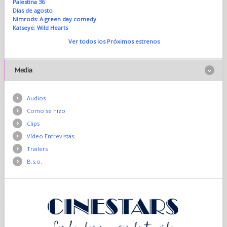
Palestina 36
Días de agosto
Nimrods: A green day comedy
Katseye: Wild Hearts
Ver todos los Próximos estrenos
Media
Audios
Como se hizo
Clips
Vídeo Entrevistas
Trailers
B.s.o.