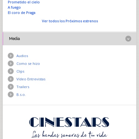
Prometido el cielo
A fuego
El coro de Praga
Ver todos los Próximos estrenos
Media
Audios
Como se hizo
Clips
Vídeo Entrevistas
Trailers
B.s.o.