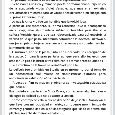
Sebastián es un rico y mimado poeta norteamericano, hijo único
de la acaudalada viuda Violet Venable, que muere en extrañas
circunstancias mientras pasa las vacaciones de verano en Europa con
su prima Catherine Holly.
Lo que la chica vio fue tan horrible que la volvió loca.
A partir de ese momento, su prima Catherine, que le acompañaba
en el viaje, vive atormentada sufriendo terribles pesadillas y la
señora Venable quiere que sea lobotomizada para así encubrir la
verdad de lo que pasó, intentando sobornar a la doctora Cukrowicz,
una joven psico-cirujana para que la intervenga y no puede manchar
la memoria de su hijo.
El mismo autor de la pieza junto con Gore Vidal se encargaron de
la adaptación para la gran pantalla, aunque para ello tuvieron que
ampliar un poco la historia tras eliminar los temas antes apuntados.
La estructura de la trama se resintió así por ello.
La película fue prohibida en España en su momento por el tema de
un homosexual que muere en circunstancias extrañas, pero
autorizada su exhibición años más tarde.
A veces el film es más un problema de investigación psiquiátrica
que policial.
Fue rodado en parte en la Costa Brava, con escenas algo teatrales y
diálogos de calidad que no obstante la lastran.
Como contrapeso está la buena dirección de Joseph L. Mankiewicz,
que lleva con minuciosidad el relato, con buenos movimientos de
cámara y profundidad en la nítida fotografía que, dado el drama que
plantea, no echa de menos el color.