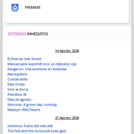
PREMIERE
ESTRENOS
INMEDIATOS
14 Agosto 2026
El final de Oak Street
Manual para superhéroes. La máscara roja
Kangaroo. Una aventura en Australia
Marsupilami
Cuenta atrás
Este-Oeste
Vivir la tierra
Palestina 36
Días de agosto
Nimrods: A green day comedy
Katseye: Wild Hearts
21 Agosto 2026
Insidious. Fuera del más allá
The fast and the furious (A todo gas)