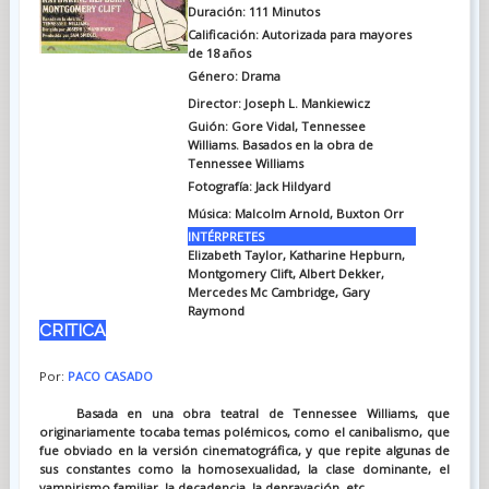
Duración: 111 Minutos
Calificación: Autorizada para mayores
de 18 años
Género: Drama
Director: Joseph L. Mankiewicz
Guión: Gore Vidal, Tennessee
Williams. Basados en la obra de
Tennessee Williams
Fotografía: Jack Hildyard
Música: Malcolm Arnold, Buxton Orr
INTÉRPRETES
Elizabeth Taylor, Katharine Hepburn,
Montgomery Clift, Albert Dekker,
Mercedes Mc Cambridge, Gary
Raymond
CRITICA
Por:
PACO CASADO
Basada en una obra teatral de Tennessee Williams, que
originariamente tocaba temas polémicos, como el canibalismo, que
fue obviado en la versión cinematográfica, y que repite algunas de
sus constantes como la homosexualidad, la clase dominante, el
vampirismo familiar, la decadencia, la depravación, etc.