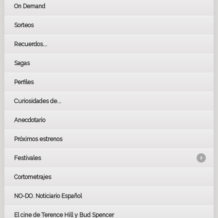
On Demand
Sorteos
Recuerdos...
Sagas
Perfiles
Curiosidades de...
Anecdotario
Próximos estrenos
Festivales
Cortometrajes
LOS OSCARS
GOYAS
NO-DO. Noticiario Español
CÉSAR
El cine de Terence Hill y Bud Spencer
BAFTA