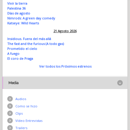
Vivir la tierra
Palestina 36
Días de agosto
Nimrods: A green day comedy
Katseye: Wild Hearts
21 Agosto 2026
Insidious. Fuera del más allá
The fast and the furious (A todo gas)
Prometido el cielo
A fuego
El coro de Praga
Ver todos los Próximos estrenos
Media
Audios
Como se hizo
Clips
Vídeo Entrevistas
Trailers