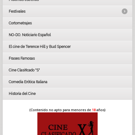
Festivales
Cortometrajes
LOS OSCARS
GOYAS
NO-DO. Noticiario Español
CÉSAR
El cine de Terence Hill y Bud Spencer
BAFTA
FESTIVAL DE HUELVA 2019
Frases Famosas
FESTIVAL DE CINE DE SEVILLA 2019
Cine Clasificado "S"
Comedia Erótica Italiana
Historia del Cine
(Contenido no apto para menores de
18
años)