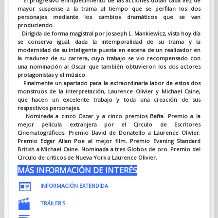
El progresivo enriquecimiento de las acciones dotan cada vez de
mayor suspense a la trama al tiempo que se perfilan los dos
personajes mediante los cambios dramáticos que se van
produciendo.
Dirigida de forma magistral por Josaeph L. Mankiewicz, vista hoy día
se conserva igual, dada la intemporalidad de su trama y la
modernidad de su inteligente puesta en escena de un realizador en
la madurez de su carrera, cuyo trabajo se vio recompensado con
una nominación al Oscar que también obtuvieron los dos actores
protagonistas y el músico.
Finalmente un apartado para la extraordinaria labor de estos dos
monstruos de la interpretación, Laurence Olivier y Michael Caine,
que hacen un excelente trabajo y toda una creación de sus
respectivos personajes.
Nominada a cinco Oscar y a cinco premios Bafta. Premio a la
mejor película extranjera por el Círculo de Escritores
Cinematográficos. Premio David de Donatello a Laurence Olivier.
Premio Edgar Allan Poe al mejor film. Premio Evening Standard
British a Michael Caine. Nominada a tres Globos de oro. Premio del
Círculo de críticos de Nueva York a Laurence Olivier.
MÁS INFORMACIÓN DE INTERÉS
INFORMACIÓN EXTENDIDA
TRÁILER'S