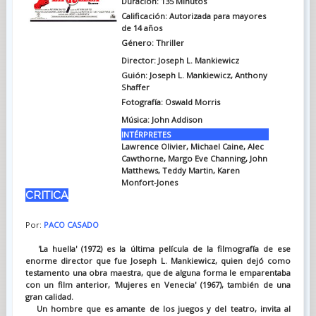
Duración: 135 Minutos
Calificación: Autorizada para mayores
de 14 años
Género: Thriller
Director: Joseph L. Mankiewicz
Guión: Joseph L. Mankiewicz, Anthony
Shaffer
Fotografía: Oswald Morris
Música: John Addison
INTÉRPRETES
Lawrence Olivier, Michael Caine, Alec
Cawthorne, Margo Eve Channing, John
Matthews, Teddy Martin, Karen
Monfort-Jones
CRITICA
Por:
PACO CASADO
'La huella' (1972) es la última película de la filmografía de ese
enorme director que fue Joseph L. Mankiewicz, quien dejó como
testamento una obra maestra, que de alguna forma le emparentaba
con un film anterior, 'Mujeres en Venecia' (1967), también de una
gran calidad.
Un hombre que es amante de los juegos y del teatro, invita al