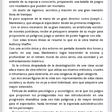
amante de su esposa a conocerlo, preparando una batalla de juegos
con resultados que pueden ser mortales.
Un duelo de ingenios, secretos y traición en una gran mansión
llena de trampas.
Es puro suspense de la mano de un gran director como Joseph L.
Mankiewicz, que atrapa al espectador desde las primeras imágenes.
Con el único escenario de su gran mansión, un aristócrata escritor
de novelas policíacas, recibe al peluquero amante de su mujer para
proponerle un peligroso juego a cambio de poder fugarse con ella.
Con estas breves líneas se resume lo que es la obra teatral de
Anthony Shaffer.
Con una acción única y dos actores en pantalla durante dos horas y
cuarto en una casa, Mankiewicz logra trascender la escena y
profundizar en el retrato moral de unos seres, una sociedad y un
enfrentamiento histórico.
Es la crónica despiadada de la desintegración de una clase social
alta a mano de otra inferior que utiliza sus mismos métodos, crueles
e inhumanos, para destruirla, en una venganza de igual categoría.
Las dos únicas figuras de la cinta son representantes de estas clases
sociales y su duelo no es ya a nivel individual, sino que adquiere una
mayor extensión.
Película de análisis psicológico y sociológico, en la que los juegos
que proponen los protagonistas nos van introduciendo en una
progresión dramática cada vez más peligrosa y de mayor tensión
para el espectador, hasta terminar en la esperada autodestrucción
de los personajes.