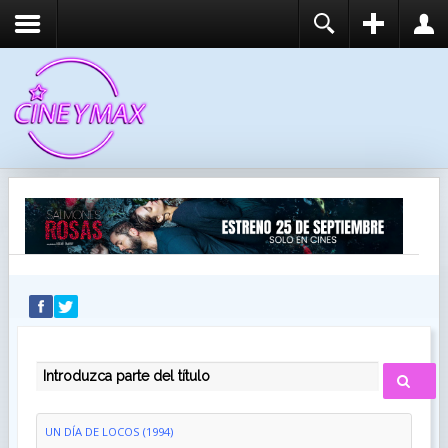
REGISTER
LOGIN
You need to enable user registration from User
USUARIO
Manager/Options in the backend of Joomla before
this module will activate.
CONTRASEÑA
RECUÉRDEME
IDENTIFICARSE
¿Recordar usuario?
¿Recordar contraseña?
INTRODUZCA PARTE DEL TÍTULO
UN DÍA DE LOCOS (1994)