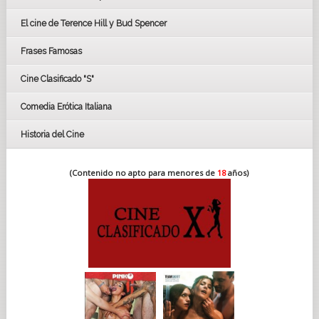
CÉSAR
El cine de Terence Hill y Bud Spencer
BAFTA
FESTIVAL DE HUELVA 2019
Frases Famosas
FESTIVAL DE CINE DE SEVILLA 2019
Cine Clasificado "S"
Comedia Erótica Italiana
Historia del Cine
(Contenido no apto para menores de
18
años)