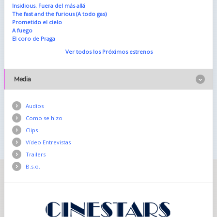
Insidious. Fuera del más allá
The fast and the furious (A todo gas)
Prometido el cielo
A fuego
El coro de Praga
Ver todos los Próximos estrenos
Media
Audios
Como se hizo
Clips
Vídeo Entrevistas
Trailers
B.s.o.