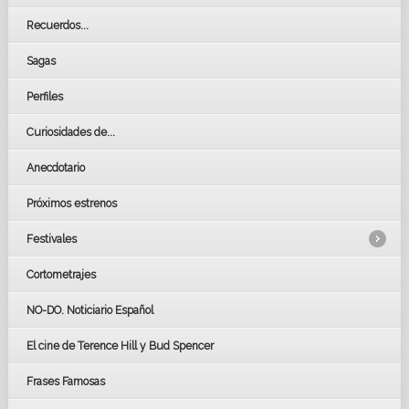
Recuerdos...
Sagas
Perfiles
Curiosidades de...
Anecdotario
Próximos estrenos
Festivales
Cortometrajes
LOS OSCARS
GOYAS
NO-DO. Noticiario Español
CÉSAR
El cine de Terence Hill y Bud Spencer
BAFTA
FESTIVAL DE HUELVA 2019
Frases Famosas
FESTIVAL DE CINE DE SEVILLA 2019