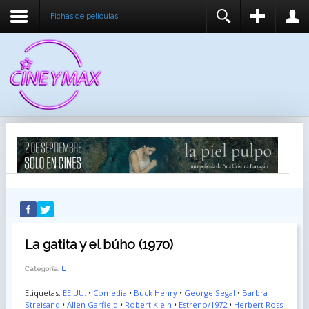
Fichas de peliculas
REGISTER
LOGIN
You need to enable user registration from User
USUARIO
Manager/Options in the backend of Joomla before
this module will activate.
CONTRASEÑA
RECUÉRDEME
IDENTIFICARSE
¿Recordar usuario?
¿Recordar contraseña?
La gatita y el búho (1970)
Categoría:
L
Etiquetas:
EE.UU.
•
Comedia
•
Buck Henry
•
George Segal
•
Barbra
Streisand
•
Allen Garfield
•
Robert Klein
•
Estreno/1972
•
Herbert Ross