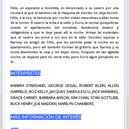
Félix, un aspirante a novelista, es denunciado a su casero por una
vecina a la que el tableteo de la máquina de escribir no deja dormir.
Félix, a la vez, la denuncia por recibir visitas masculinas a altas horas
de la noche. El casero la echa a la calle, y Doris, la vecina quisquillosa,
invade el apartamento del novelista, llamándole delator y
obligándole a que le deje pasar allí la noche. Arman tal escándalo
que el casero les pone a los dos en la calle. Deciden suplicar a
Barney, un amigo de Félix, que les permita pasar la noche en su
apartamento, pero allí también forman tal griterío que Barney y su
novia abandonan la casa y les dejan solos. Después de tan agitada
noche, se separan para no verse más, pero Doris sigue pensando en
él...
INTÉRPRETES
BARBRA STREISAND, GEORGE SEGAL, ROBERT KLEIN, ALLEN
GARFIELD, ROZ KELLY, JACQUES SANDULESCU, JACK MANNING,
GRACE CARNEY, BARBARA ANSON, KIM CHAN, STAN GOTTLIEB,
BUCK HENRY, JOE MADDEN, MARILYN CHAMBERS
MÁS INFORMACIÓN DE INTERÉS