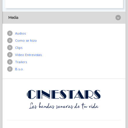
Media
Audios
Como se hizo
Clips
Vídeo Entrevistas
Trailers
B.s.o.