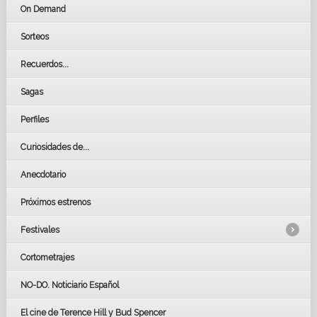
On Demand
Sorteos
Recuerdos...
Sagas
Perfiles
Curiosidades de...
Anecdotario
Próximos estrenos
Festivales
Cortometrajes
LOS OSCARS
GOYAS
NO-DO. Noticiario Español
CÉSAR
El cine de Terence Hill y Bud Spencer
BAFTA