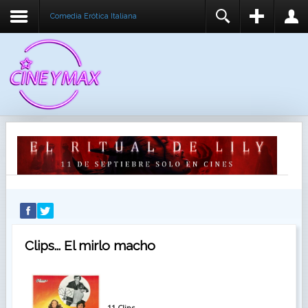
Comedia Erótica Italiana
REGISTER
LOGIN
You need to enable user registration from User
USUARIO
Manager/Options in the backend of Joomla before
this module will activate.
CONTRASEÑA
RECUÉRDEME
IDENTIFICARSE
¿Recordar usuario?
¿Recordar contraseña?
Clips... El mirlo macho
11 Clips