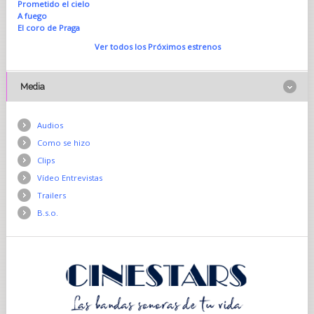
Prometido el cielo
A fuego
El coro de Praga
Ver todos los Próximos estrenos
Media
Audios
Como se hizo
Clips
Vídeo Entrevistas
Trailers
B.s.o.